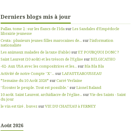
Derniers blogs mis à jour
Pallas, tome 2 : sur les flancs de l’Ida
sur
Les Sandales d'Empédocle
librairie jeunesse
Ceuta : plusieurs jeunes filles marocaines de...
sur
l'information
nationaliste
Les animaux malades de la taxe (Fable)
sur
ET POURQUOI DONC ?
Saint Laurent (10 août) et les trésors de l'Eglise
sur
BELGICATHO
-62- Aux USA avec les compositrices et les...
sur
Bla Bla Bla
Activité de notre Compte ”X”...
sur
LAFAUTEAROUSSEAU
*Semaine du 10 Août 2026*
sur
Carré Verlaine
”Écouter le peuple. Tout est possible.”
sur
Lionel Baland
10 août. Saint Laurent, archidiacre de l'église...
sur
Vie des Saints - Saint
du jour
le vin est tiré , buvez
sur
VIE DU CHATEAU à FERNEY
Août 2026