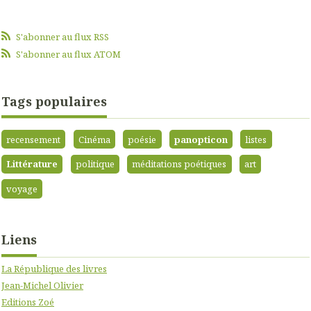
S'abonner au flux RSS
S'abonner au flux ATOM
Tags populaires
recensement
Cinéma
poésie
panopticon
listes
Littérature
politique
méditations poétiques
art
voyage
Liens
La République des livres
Jean-Michel Olivier
Editions Zoé