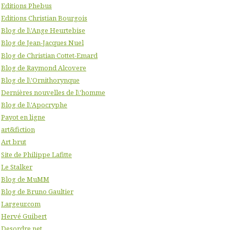
Editions Phebus
Editions Christian Bourgois
Blog de l\'Ange Heurtebise
Blog de Jean-Jacques Nuel
Blog de Christian Cottet-Emard
Blog de Raymond Alcovere
Blog de l\'Ornithorynque
Dernières nouvelles de l\'homme
Blog de l\'Apocryphe
Payot en ligne
art&fiction
Art brut
Site de Philippe Lafitte
Le Stalker
Blog de MuMM
Blog de Bruno Gaultier
Largeur.com
Hervé Guibert
Desordre.net