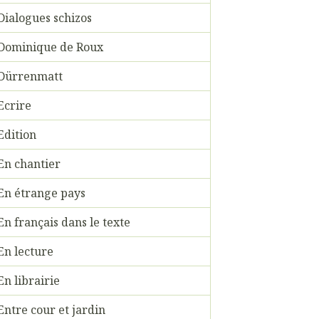
Dialogues schizos
Dominique de Roux
Dürrenmatt
Ecrire
Edition
En chantier
En étrange pays
En français dans le texte
En lecture
En librairie
Entre cour et jardin