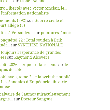
t est...
sur
Lionel Baland
tro Libertés avec Victor Sinclair, le...
r
l'information nationaliste
iements (592)
sur
Guerre civile et
urt allégé (3)
dins à Versailles...
sur
peintures-émois
onquête! 22 : Total soutien à Erik
nér...
sur
SYNTHESE NATIONALE
i toujours l’espérance de grandes
ses
sur
Raymond Alcovère
août 2026 : les pieds dans l'eau
sur
le
quis de côté
okhaven, tome 2, le labyrinthe oublié
r
Les Sandales d'Empédocle librairie
nesse
 calvaire de Saumos miraculeusement
rgné...
sur
Docteur Sangsue