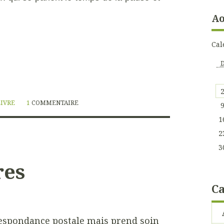
Ao
Cal
LIVRE
1
COMMENTAIRE
1
2
3
res
Ca
respondance postale mais prend soin