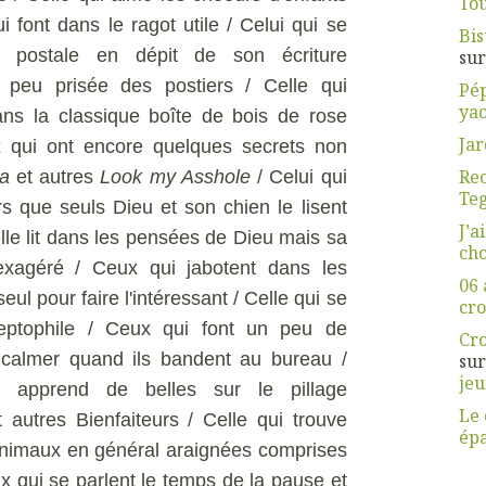
Tou
i font dans le ragot utile / Celui qui se
Bis
 postale en dépit de son écriture
su
te peu prisée des postiers / Celle qui
Pép
yao
ans la classique boîte de bois de rose
Jar
x qui ont encore quelques secrets non
Rec
a
et autres
Look my Asshole
/ Celui qui
Teg
rs que seuls Dieu et son chien le lisent
J’a
elle lit dans les pensées de Dieu mais sa
cho
exagéré / Ceux qui jabotent dans les
06 
seul pour faire l'intéressant / Celle qui se
cro
eptophile / Ceux qui font un peu de
Cro
e calmer quand ils bandent au bureau /
su
jeu
apprend de belles sur le pillage
Le
 autres Bienfaiteurs / Celle qui trouve
épa
animaux en général araignées comprises
x qui se parlent le temps de la pause et