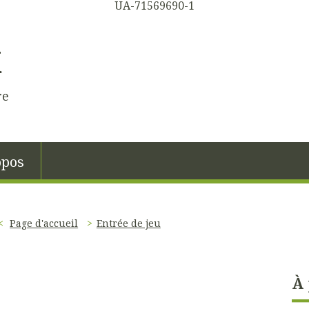
UA-71569690-1
K
re
opos
Page d'accueil
Entrée de jeu
À