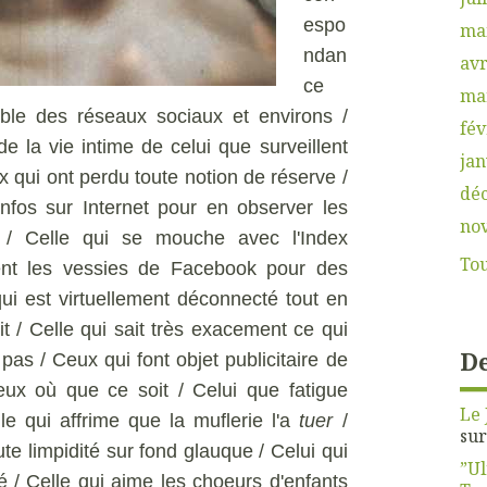
espo
ma
ndan
avr
ce
ma
mble des réseaux sociaux et environs /
fév
de la vie intime de celui que surveillent
jan
x qui ont perdu toute notion de réserve /
dé
infos sur Internet pour en observer les
no
ux / Celle qui se mouche avec l'Index
Tou
ent les vessies de Facebook pour des
qui est virtuellement déconnecté tout en
it / Celle qui sait très exacement ce qui
De
 pas / Ceux qui font objet publicitaire de
eux où que ce soit / Celui que fatigue
Le 
lle qui affrime que la muflerie l'a
tuer
/
su
 limpidité sur fond glauque / Celui qui
”Ul
/ Celle qui aime les choeurs d'enfants