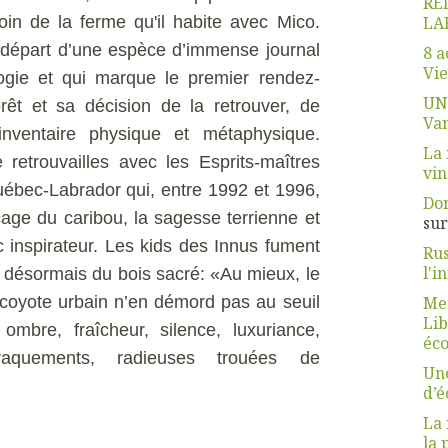
RE
in de la ferme qu'il habite avec Mico.
LA
épart d’une espèce d’immense journal
8 a
Vie
logie et qui marque le premier rendez-
UN
êt et sa décision de la retrouver, de
Van
’inventaire physique et métaphysique.
La 
etrouvailles avec les Esprits-maîtres
vin
ébec-Labrador qui, entre 1992 et 1996,
Dom
eçage du caribou, la sagesse terrienne et
su
 inspirateur. Les kids des Innus fument
Rus
l'i
r désormais du bois sacré: «Au mieux, le
e coyote urbain n’en démord pas au seuil
Meu
Lib
mbre, fraîcheur, silence, luxuriance,
éco
craquements, radieuses trouées de
Une
d’
La 
la 