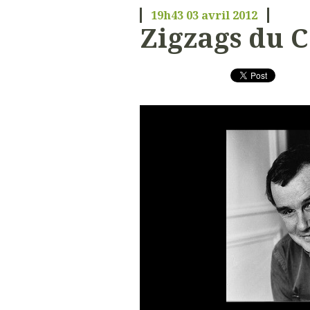
19h43
03
avril 2012
Zigzags du 