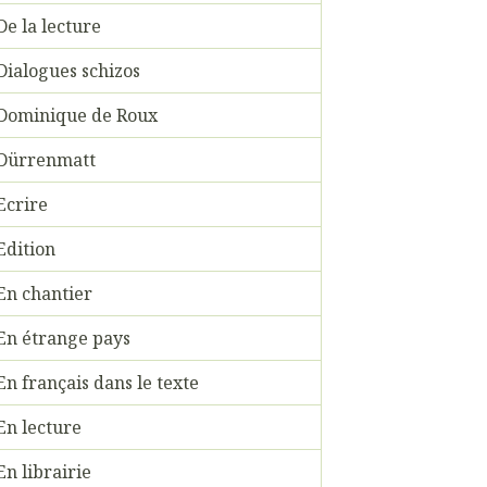
De la lecture
Dialogues schizos
Dominique de Roux
Dürrenmatt
Ecrire
Edition
En chantier
En étrange pays
En français dans le texte
En lecture
En librairie