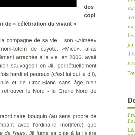
dos
ma
copi
avr
ur de « célébration du vivant »
ma
fév
par la compagne de sa vie – son «Aimée»
jan
rnom-totem de coyote. «Mico», alias
dé
ément arrachée à la vie en 2006, avait
no
chien sauvageon en Jil, perpétuellement
Tou
fois hardi et peureux (c’est lui qui le dit),
nile et de Croc-Blanc sans âge n’en
e retrouver le Nord - le Grand Nord de
De
Pro
aordinaire bouquin (au sens propre de
Pet
mpant avec l’ordinaire mortifère) que
LA
le de l’ours
, Jil fume sa pipe à la lisière