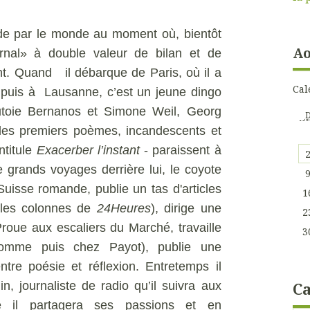
é de par le monde au moment où, bientôt
Ao
rnal» à double valeur de bilan et de
nt. Quand il débarque de Paris, où il a
Cal
 puis à Lausanne, c’est un jeune dingo
tutoie Bernanos et Simone Weil, Georg
les premiers poèmes, incandescents et
intitule
Exacerber l’instant
- paraissent à
 grands voyages derrière lui, le coyote
Suisse romande, publie un tas d'articles
1
les colonnes de
24Heures
), dirige une
2
 Proue aux escaliers du Marché, travaille
3
Homme puis chez Payot), publie une
entre poésie et réflexion. Entretemps il
Ca
in, journaliste de radio qu’il suivra aux
le il partagera ses passions et en