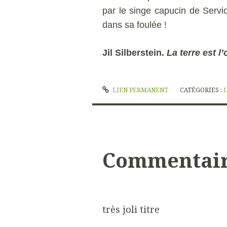
par le singe capucin de Servio
dans sa foulée !
Jil Silberstein.
La terre est l’
LIEN PERMANENT
CATÉGORIES :
Commentai
très joli titre