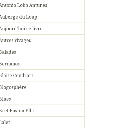
Antonio Lobo Antunes
Auberge du Loup
Aujourd'hui ce livre
Autres rivages
Balades
Bernanos
Blaise Cendrars
Blogosphère
Blues
Bret Easton Ellis
Calet