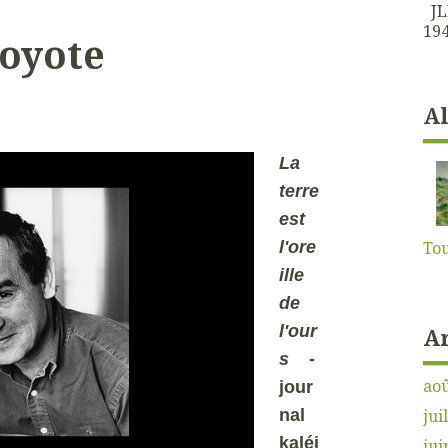
JLK
194
Coyote
A
La
terre
est
l'ore
Tou
ille
de
l'our
A
s
-
aoû
jour
nal
jui
kaléi
jui