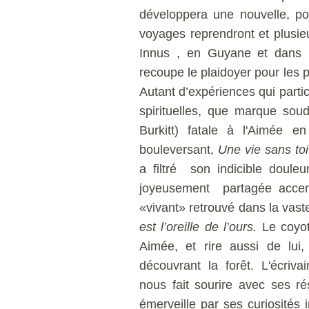
développera une nouvelle, po
voyages reprendront et plusieu
Innus , en Guyane et dans l
recoupe le plaidoyer pour les
Autant d’expériences qui part
spirituelles, que marque sou
Burkitt) fatale à l'Aimée e
bouleversant,
Une vie sans to
a filtré son indicible doule
joyeusement partagée accent
«vivant» retrouvé dans la vas
est l’oreille de l’ours.
Le coyot
Aimée, et rire aussi de lu
découvrant la forêt. L'écriva
nous fait sourire avec ses ré
émerveille par ses curiosités 