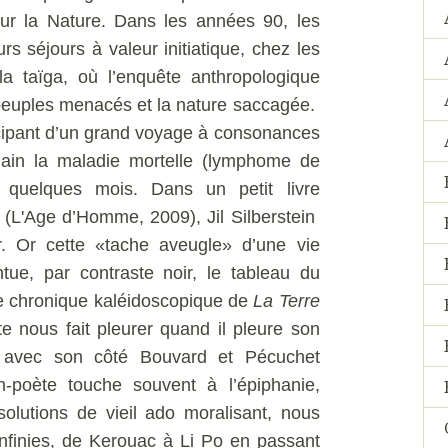
ur la Nature. Dans les années 90, les
rs séjours à valeur initiatique, chez les
a taïga, où l’enquête anthropologique
 peuples menacés et la nature saccagée.
icipant d’un grand voyage à consonances
dain la maladie mortelle (lymphome de
n quelques mois. Dans un petit livre
i
(L'Age d’Homme, 2009), Jil Silberstein
ur. Or cette «tache aveugle» d’une vie
ue, par contraste noir, le tableau du
te chronique kaléidoscopique de
La Terre
e nous fait pleurer quand il pleure son
i, avec son côté Bouvard et Pécuchet
in-poète touche souvent à l’épiphanie,
solutions de vieil ado moralisant, nous
infinies, de Kerouac à Li Po en passant