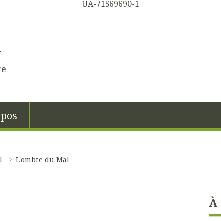
UA-71569690-1
K
re
opos
l
L'ombre du Mal
À