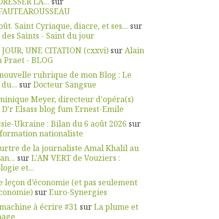
DRESSER LA...
sur
FAUTEAROUSSEAU
oût. Saint Cyriaque, diacre, et ses...
sur
 des Saints - Saint du jour
 JOUR, UNE CITATION (cxxvi)
sur
Alain
 Praet - BLOG
nouvelle rubrique de mon Blog : Le
 du...
sur
Docteur Sangsue
inique Meyer, directeur d'opéra(s)
r
D'r Elsass blog fum Ernest-Emile
sie-Ukraine : Bilan du 6 août 2026
sur
nformation nationaliste
rtre de la journaliste Amal Khalil au
an...
sur
L'AN VERT de Vouziers :
logie et...
 leçon d’économie (et pas seulement
économie)
sur
Euro-Synergies
machine à écrire #31
sur
La plume et
page