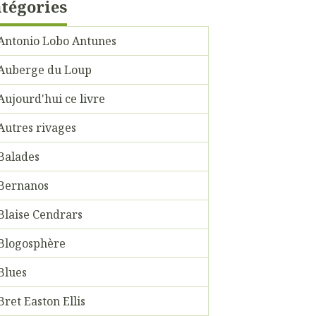
tégories
Antonio Lobo Antunes
Auberge du Loup
Aujourd'hui ce livre
Autres rivages
Balades
Bernanos
Blaise Cendrars
Blogosphère
Blues
Bret Easton Ellis