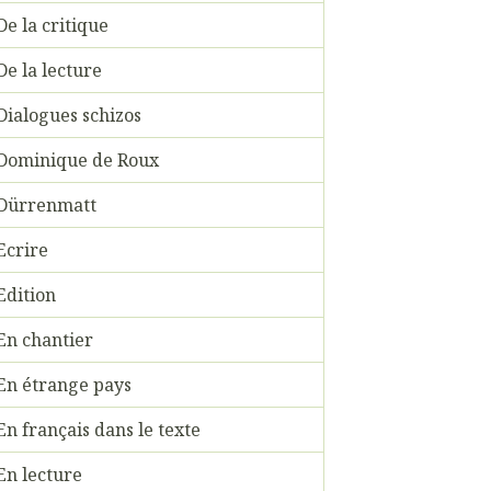
De la critique
De la lecture
Dialogues schizos
Dominique de Roux
Dürrenmatt
Ecrire
Edition
En chantier
En étrange pays
En français dans le texte
En lecture