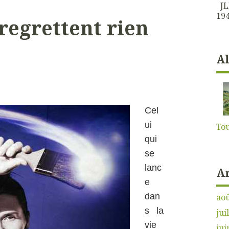
JLK
194
regrettent rien
A
Cel
ui
Tou
qui
se
lanc
A
e
dan
aoû
s la
jui
vie
jui