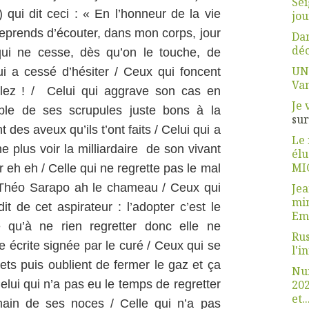
Sei
qui dit ceci : « En l’honneur de la vie
jou
reprends d’écouter, dans mon corps, jour
Dan
déc
 qui ne cesse, dès qu’on le touche, de
UN
i a cessé d’hésiter / Ceux qui foncent
Van
llez ! / Celui qui aggrave son cas en
Je 
able de ses scrupules juste bons à la
su
 des aveux qu’ils t’ont faits / Celui qui a
Le 
ne plus voir la milliardaire de son vivant
élus
MI
er eh eh / Celle qui ne regrette pas le mal
Je
nt Théo Sarapo ah le chameau / Ceux qui
min
dit de cet aspirateur : l’adopter c’est le
Em
re qu’à ne rien regretter donc elle ne
Rus
écrite signée par le curé / Ceux qui se
l'i
ts puis oublient de fermer le gaz et ça
Nui
20
Celui qui n’a pas eu le temps de regretter
et..
emain de ses noces / Celle qui n’a pas