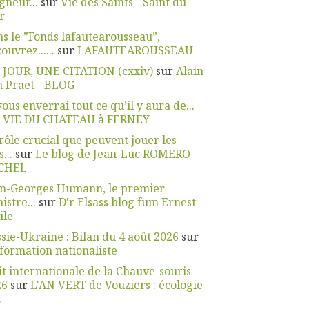
gneur...
sur
Vie des Saints - Saint du
r
s le ”Fonds lafautearousseau”,
ouvrez......
sur
LAFAUTEAROUSSEAU
 JOUR, UNE CITATION (cxxiv)
sur
Alain
 Praet - BLOG
vous enverrai tout ce qu’il y aura de...
r
VIE DU CHATEAU à FERNEY
rôle crucial que peuvent jouer les
...
sur
Le blog de Jean-Luc ROMERO-
CHEL
an-Georges Humann, le premier
istre...
sur
D'r Elsass blog fum Ernest-
ile
sie-Ukraine : Bilan du 4 août 2026
sur
nformation nationaliste
t internationale de la Chauve-souris
26
sur
L'AN VERT de Vouziers : écologie
.