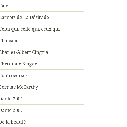
Calet
Carnets de La Désirade
Celui qui, celle qui, ceux qui
Chanson
Charles-Albert Cingria
Christiane Singer
Controverses
Cormac McCarthy
Dante 2001
Dante 2007
De la beauté