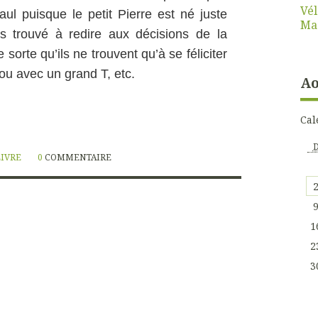
Vél
ul puisque le petit Pierre est né juste
Ma
s trouvé à redire aux décisions de la
orte qu’ils ne trouvent qu’à se féliciter
ou avec un grand T, etc.
Ao
.
Cal
LIVRE
0
COMMENTAIRE
1
2
3