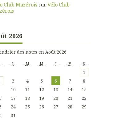
o Club Mazérois
sur
Vélo Club
zèrois
ût 2026
endrier des notes en Août 2026
D
L
M
M
J
V
S
1
2
3
4
5
6
7
8
9
10
11
12
13
14
15
6
17
18
19
20
21
22
3
24
25
26
27
28
29
0
31