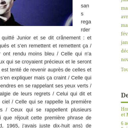
san
ma
s
avr
rega
ma
rder
fév
 quitté Junior et se dit crânement : et
jan
gués et s’en remettent et remettent ça /
dé
 ont rendu moins bleu / Celle qui n’a
no
 qui se croyaient précieux et le seront
Tou
 est tenté de revenir auprès de celles et
 s’en expliquer mais ça craint / Celle qui
ndres en se rappelant ses yeux verts /
De
lgie de leurs regrets / Celui qui dit et
ciel / Celle qui se rappelle la première
Hon
is / Ceux qui se rappellent plusieurs
et 
i que réjouit cette première phrase de
6 a
, 1965, j’avais juste dix-huit ans) de