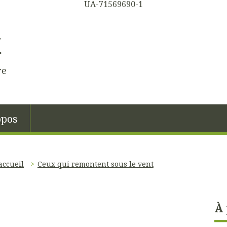
UA-71569690-1
K
re
opos
accueil
Ceux qui remontent sous le vent
À