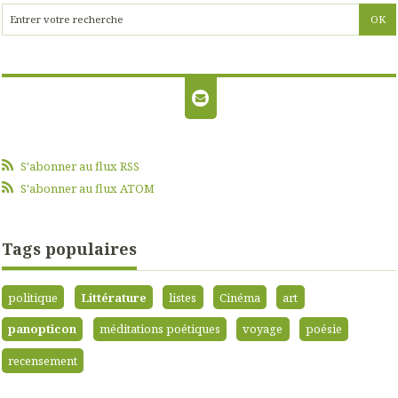
S'abonner au flux RSS
S'abonner au flux ATOM
Tags populaires
politique
Littérature
listes
Cinéma
art
panopticon
méditations poétiques
voyage
poésie
recensement