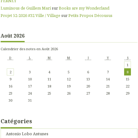
FERNEY
Luminous de Guillem Marí
sur
Books are my Wonderland
Projet 52-2026 #32 Ville / Village
sur
Petits Propos Décousus
Août 2026
Calendrier des notes en Août 2026
D
L
M
M
J
V
S
1
2
3
4
5
6
7
8
9
10
11
12
13
14
15
16
17
18
19
20
21
22
23
24
25
26
27
28
29
30
31
Catégories
Antonio Lobo Antunes