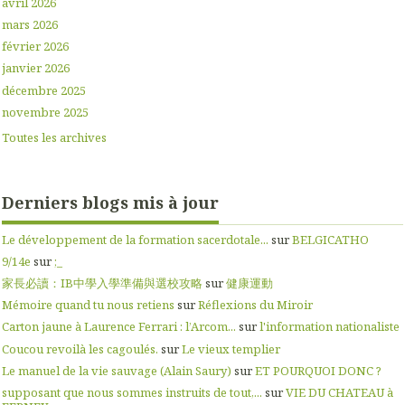
avril 2026
mars 2026
février 2026
janvier 2026
décembre 2025
novembre 2025
Toutes les archives
Derniers blogs mis à jour
Le développement de la formation sacerdotale...
sur
BELGICATHO
9/14e
sur
;_
家長必讀：IB中學入學準備與選校攻略
sur
健康運動
Mémoire quand tu nous retiens
sur
Réflexions du Miroir
Carton jaune à Laurence Ferrari : l’Arcom...
sur
l'information nationaliste
Coucou revoilà les cagoulés.
sur
Le vieux templier
Le manuel de la vie sauvage (Alain Saury)
sur
ET POURQUOI DONC ?
supposant que nous sommes instruits de tout,...
sur
VIE DU CHATEAU à