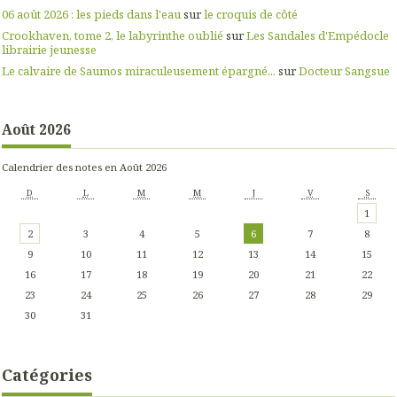
06 août 2026 : les pieds dans l'eau
sur
le croquis de côté
Crookhaven, tome 2, le labyrinthe oublié
sur
Les Sandales d'Empédocle
librairie jeunesse
Le calvaire de Saumos miraculeusement épargné...
sur
Docteur Sangsue
Août 2026
Calendrier des notes en Août 2026
D
L
M
M
J
V
S
1
2
3
4
5
6
7
8
9
10
11
12
13
14
15
16
17
18
19
20
21
22
23
24
25
26
27
28
29
30
31
Catégories