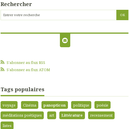
Rechercher
S'abonner au flux RSS
S'abonner au flux ATOM
Tags populaires
voyage
Cinéma
panopticon
politique
poésie
méditations poétiques
art
Littérature
recensement
listes