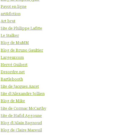
Payot en ligne
art&fiction
Art brut
Site de Philippe Lafitte
Le Stalker
Blog de MuMM
Blog de Bruno Gaultier
Largeur.com
Hervé Guibert
Desordre.net
Bartlebooth
Site de Jacques Ancet
Site d\'Alexandre Jollien
Blog de Mike
Site de Cormac McCarthy
Site de Hafid Aggoune
Blog d\'Alain Bagnoud
Blog de Claire Mareuil