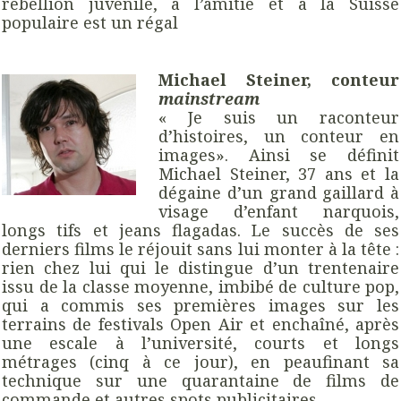
rébellion juvénile, à l’amitié et à la Suisse
populaire est un régal
Michael Steiner, conteur
mainstream
« Je suis un raconteur
d’histoires, un conteur en
images». Ainsi se définit
Michael Steiner, 37 ans et la
dégaine d’un grand gaillard à
visage d’enfant narquois,
longs tifs et jeans flagadas. Le succès de ses
derniers films le réjouit sans lui monter à la tête :
rien chez lui qui le distingue d’un trentenaire
issu de la classe moyenne, imbibé de culture pop,
qui a commis ses premières images sur les
terrains de festivals Open Air et enchaîné, après
une escale à l’université, courts et longs
métrages (cinq à ce jour), en peaufinant sa
technique sur une quarantaine de films de
commande et autres spots publicitaires.