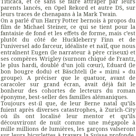
Titicaca, et ce sans se faire attraper par leurs
parents lancés, en Opel Rekord et autre DS, sur
leurs traces de chenapans à la Mark Twain.
On a parlé d’un Harry Potter bernois à propos du
film de Michael Steiner, ce qui se tient pour la
fantaisie de fond et les effets de forme, mais c’est
plutôt du côté de Huckleberry Finn et de
l’universel ado farceur, idéaliste et naïf, que nous
entraînent Eugen (le narrateur à père criseux) et
ses compères Wrigley (surnom chiqué de Frantz,
le plus hardi, doublé d’un joli cœur), Eduard (le
bon bougre dodu) et Bäschteli (le « mimi » du
groupe). A préciser que le quatuor, avant de
caracoler sur grand écran, avait déjà fait le
bonheur des cohortes de lecteurs du roman
éponyme, best-seller des familles alémaniques.
Toujours est-il que, de leur Berne natal qu’ils
fuient après diverses catastrophes, à Zurich-City
où ils ont localisé leur mentor et qu’ils
découvriront de nuit comme une mégapole à
mille millions de lumières, les garçons valseront
sur leurs bicyclettes à travers la Suisse profonde,