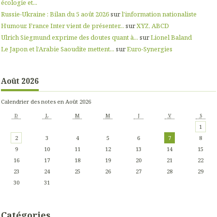
écologie et...
Russie-Ukraine : Bilan du 5 août 2026
sur
l'information nationaliste
Humour. France Inter vient de présenter...
sur
XYZ, ABCD
Ulrich Siegmund exprime des doutes quant à...
sur
Lionel Baland
Le Japon et l’Arabie Saoudite mettent...
sur
Euro-Synergies
Août 2026
Calendrier des notes en Août 2026
D
L
M
M
J
V
S
1
2
3
4
5
6
7
8
9
10
11
12
13
14
15
16
17
18
19
20
21
22
23
24
25
26
27
28
29
30
31
Catégories