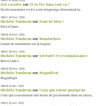
16h53
02
mars 2026
Zoë Lucider
sur
Et la Vie dans tout ça ?
Un documentaire vu il y a très longtemps démontrait la...
18h51
28
févr. 2026
Michèle Pambrun
sur
Nom de bleu !
Bleu à l'âme...
18h44
28
févr. 2026
Michèle Pambrun
sur
Mandarines
Grains de mandarine sur la langue...
18h41
28
févr. 2026
Michèle Pambrun
sur
Sérénité et reconnaissance
Merci Lady L.
18h38
28
févr. 2026
Michèle Pambrun
sur
Magnificat
Magnifique
18h28
30
déc. 2025
Michèle Pambrun
sur
Ceux qui voient quelqu'un
Ceux qui consomment une heure de promenade dans un rayon...
16h31
25
nov. 2025