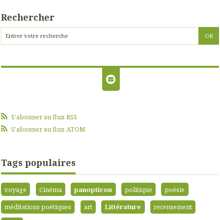
Rechercher
S'abonner au flux RSS
S'abonner au flux ATOM
Tags populaires
voyage
Cinéma
panopticon
politique
poésie
méditations poétiques
art
Littérature
recensement