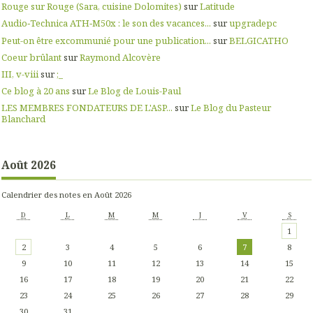
Rouge sur Rouge (Sara, cuisine Dolomites)
sur
Latitude
Audio‑Technica ATH‑M50x : le son des vacances...
sur
upgradepc
Peut-on être excommunié pour une publication...
sur
BELGICATHO
Coeur brûlant
sur
Raymond Alcovère
III, v-viii
sur
;_
Ce blog à 20 ans
sur
Le Blog de Louis-Paul
LES MEMBRES FONDATEURS DE L'ASP...
sur
Le Blog du Pasteur
Blanchard
Août 2026
Calendrier des notes en Août 2026
D
L
M
M
J
V
S
1
2
3
4
5
6
7
8
9
10
11
12
13
14
15
16
17
18
19
20
21
22
23
24
25
26
27
28
29
30
31