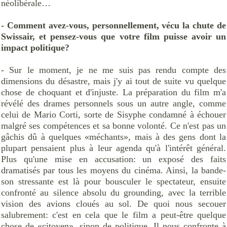
néolibérale…
- Comment avez-vous, personnellement, vécu la chute de
Swissair, et pensez-vous que votre film puisse avoir un
impact politique?
- Sur le moment, je ne me suis pas rendu compte des
dimensions du désastre, mais j'y ai tout de suite vu quelque
chose de choquant et d'injuste. La préparation du film m'a
révélé des drames personnels sous un autre angle, comme
celui de Mario Corti, sorte de Sisyphe condamné à échouer
malgré ses compétences et sa bonne volonté. Ce n'est pas un
gâchis dû à quelques «méchants», mais à des gens dont la
plupart pensaient plus à leur agenda qu'à l'intérêt général.
Plus qu'une mise en accusation: un exposé des faits
dramatisés par tous les moyens du cinéma. Ainsi, la bande-
son stressante est là pour bousculer le spectateur, ensuite
confronté au silence absolu du grounding, avec la terrible
vision des avions cloués au sol. De quoi nous secouer
salubrement: c'est en cela que le film a peut-être quelque
chose de «citoyen», sinon de politique. Il nous confronte à