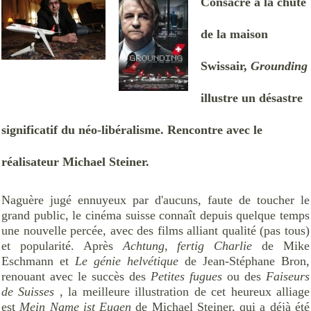
Consacré à la chute
de la maison
Swissair,
Grounding
illustre un désastre
significatif du néo-libéralisme. Rencontre avec le
réalisateur Michael Steiner.
Naguère jugé ennuyeux par d'aucuns, faute de toucher le
grand public, le cinéma suisse connaît depuis quelque temps
une nouvelle percée, avec des films alliant qualité (pas tous)
et popularité. Après
Achtung, fertig Charlie
de Mike
Eschmann et
Le génie helvétique
de Jean-Stéphane Bron,
renouant avec le succès des
Petites fugues
ou des
Faiseurs
de Suisses
, la meilleure illustration de cet heureux alliage
est
Mein Name ist Eugen
de Michael Steiner, qui a déjà été