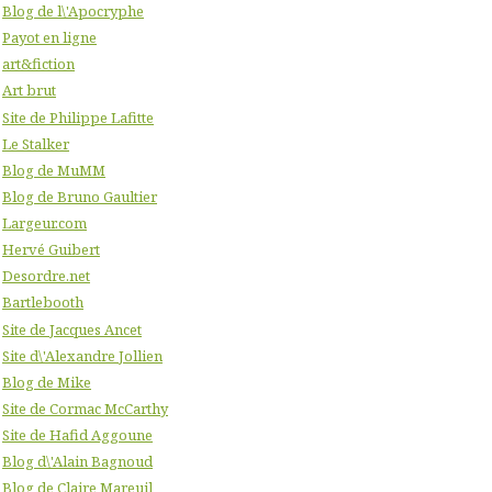
Blog de l\'Apocryphe
Payot en ligne
art&fiction
Art brut
Site de Philippe Lafitte
Le Stalker
Blog de MuMM
Blog de Bruno Gaultier
Largeur.com
Hervé Guibert
Desordre.net
Bartlebooth
Site de Jacques Ancet
Site d\'Alexandre Jollien
Blog de Mike
Site de Cormac McCarthy
Site de Hafid Aggoune
Blog d\'Alain Bagnoud
Blog de Claire Mareuil