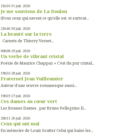
21h36
31
juil. 2026
Je me souviens de La Doulou
(Pour ceux qui savent ce qu'elle est, et surtout...
21h46
30
juil. 2026
La beauté sur la terre
Carnets de Thierry Vernet...
00h08
29
juil. 2026
Un verbe de vibrant cristal
Poésie de Maurice Chappaz « C’est du pur cristal...
19h56
28
juil. 2026
Fraternel Jean Vuilleumier
Auteur d’une œuvre romanesque aussi...
19h59
27
juil. 2026
Ces dames au cœur vert
Les Bonnes Dames , par Bruno Pellegrino Il...
20h11
26
juil. 2026
Ceux qui ont mal
En mémoire de Louis Soutter Celui qui baise les...