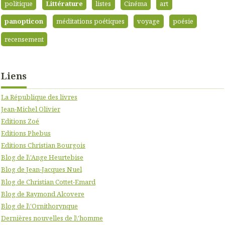
politique
Littérature
listes
Cinéma
art
panopticon
méditations poétiques
voyage
poésie
recensement
Liens
La République des livres
Jean-Michel Olivier
Editions Zoé
Editions Phebus
Editions Christian Bourgois
Blog de l\'Ange Heurtebise
Blog de Jean-Jacques Nuel
Blog de Christian Cottet-Emard
Blog de Raymond Alcovere
Blog de l\'Ornithorynque
Dernières nouvelles de l\'homme