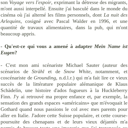
son
Voyage vers l'espoir
, exprimant la détresse des migrants,
m'ont aussi interpellé. Ensuite j'ai basculé dans le monde du
cinéma où j'ai alterné les films personnels, dont
La nuit des
Arlequins
, cosigné avec Pascal Walder en 1996, et une
quantité de travaux alimentaires, dans la pub, qui m'ont
beaucoup appris.
- Qu'est-ce qui vous a amené à adapter
Mein Name ist
Eugen
?
- C'est mon ami scénariste Michael Sauter (auteur des
scénarios de
Strähl
et de
Snow White
, notamment, et
coscénariste de
Grounding
, n.d.l.r.) qui m'a fait lire ce vieux
succès de la littérature populaire alémanique de Klaus
Schädelin, une histoire d'ados fugueurs à la Huckleberry
Finn. J'y ai retrouvé ma propre enfance et, par exemple, la
sensation des grands espaces «américains» que m'évoquait le
Gothard quand nous passions le col avec mes parents pour
aller en Italie. J'adore cette Suisse populaire, et cette course-
poursuite des chenapans et de leurs vieux déjantés m'a
permis de brasser toute une imagerie que j'ai transposée au