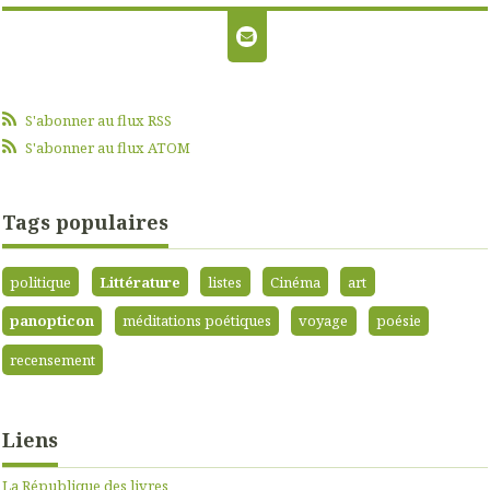
S'abonner au flux RSS
S'abonner au flux ATOM
Tags populaires
politique
Littérature
listes
Cinéma
art
panopticon
méditations poétiques
voyage
poésie
recensement
Liens
La République des livres