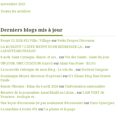
novembre 2025
Toutes les archives
Derniers blogs mis à jour
Projet 52-2026 #32 Ville / Village
sur
Petits Propos Décousus
LA ROYAUTÉ ? L'IDÉE NEUVE POUR REDRESSER LA...
sur
LAFAUTEAROUSSEAU
8 août. Saint Cyriaque, diacre, et ses...
sur
Vie des Saints - Saint du jour
UN JOUR, UNE CITATION (cxxvi)
sur
Alain Van Praet - BLOG
La nouvelle rubrique de mon Blog : Le vin du...
sur
Docteur Sangsue
Dominique Meyer, directeur d'opéra(s)
sur
D'r Elsass blog fum Ernest-
Emile
Russie-Ukraine : Bilan du 6 août 2026
sur
l'information nationaliste
Meurtre de la journaliste Amal Khalil au Liban...
sur
L'AN VERT de
Vouziers : écologie et...
Une leçon d’économie (et pas seulement d’économie)
sur
Euro-Synergies
La machine à écrire #31
sur
La plume et la page