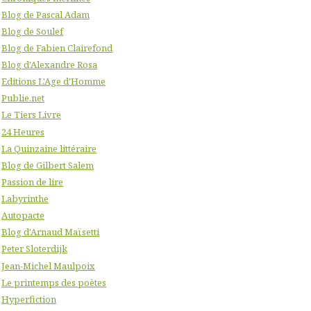
Blog de Pascal Adam
Blog de Soulef
Blog de Fabien Clairefond
Blog d'Alexandre Rosa
Editions L'Age d'Homme
Publie.net
Le Tiers Livre
24 Heures
La Quinzaine littéraire
Blog de Gilbert Salem
Passion de lire
Labyrinthe
Autopacte
Blog d'Arnaud Maïsetti
Peter Sloterdijk
Jean-Michel Maulpoix
Le printemps des poètes
Hyperfiction