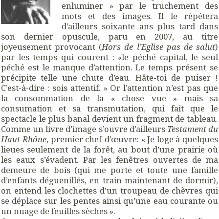
enluminer » par le truchement des
mots et des images. Il le répétera
d’ailleurs soixante ans plus tard dans
son dernier opuscule, paru en 2007, au titre
joyeusement provocant (
Hors de l’Eglise pas de salut
)
par les temps qui courent : «le péché capital, le seul
péché est le manque d’attention. Le temps présent se
précipite telle une chute d’eau. Hâte-toi de puiser !
C’est-à-dire : sois attentif. » Or l’attention n’est pas que
la consommation de la « chose vue » mais sa
consumation et sa transmutation, qui fait que le
spectacle le plus banal devient un fragment de tableau.
Comme un livre d’image s’ouvre d’ailleurs
Testament du
Haut-Rhône
, premier chef-d’œuvre: « Je loge à quelques
lieues seulement de la forêt, au bout d’une prairie où
les eaux s’évadent. Par les fenêtres ouvertes de ma
demeure de bois (qui me porte et toute une famille
d’enfants déguenillés, en train maintenant de dormir),
on entend les clochettes d’un troupeau de chèvres qui
se déplace sur les pentes ainsi qu’une eau courante ou
un nuage de feuilles sèches ».