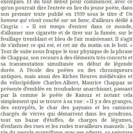
exemples. Et du tout début pour commencer, avec ce
qu’on pourrait dire l’entrée en lice du jeune poète, dans
son premier texte publié en 1939 sous le titre d’
Un
homme qui vivait couché sur un banc
, d’ailleurs dédié à
Cingria : « Il est temps d’entrer dans ce monde,
d’allumer une cigarette et de tirer sur la fumée, sur le
feuillage tremblant et bleu de l’air maintenant. Il s’agit
de s’infuser ce qui est, et cet air du matin on le boit. »
Tout de suite nous frappe le tour physique de la phrase
de Chappaz, son recours à des éléments très concerts et
sa transmutation simultanée en début de légende
dorée. A l’école des poètes ou des chroniqueurs
antiques, mais aussi des Riches Heures médiévales et
du vélocipédiste Charles-Albert, Maurice Chappaz se
présente d’emblée en troubadour anarchisant, passant
par là comme le poète de Ramuz et notant cela
simplement qui se trouve à sa vue : « Il y a des granges,
des entrepôts, le char des paysans et les camions
chargés de vivres qui démarrent dans les goudrons,
tout un bazar d’étoffes, de charges de légumes,
d’enfants des rues et les rudes travailleurs manuels ; la
vie du peuple magnifique avec ses odeurs, sa peinture