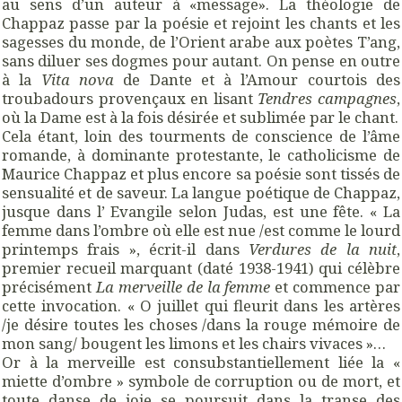
au sens d’un auteur à «message». La théologie de
Chappaz passe par la poésie et rejoint les chants et les
sagesses du monde, de l’Orient arabe aux poètes T’ang,
sans diluer ses dogmes pour autant. On pense en outre
à la
Vita nova
de Dante et à l’Amour courtois des
troubadours provençaux en lisant
Tendres campagnes
,
où la Dame est à la fois désirée et sublimée par le chant.
Cela étant, loin des tourments de conscience de l’âme
romande, à dominante protestante, le catholicisme de
Maurice Chappaz et plus encore sa poésie sont tissés de
sensualité et de saveur. La langue poétique de Chappaz,
jusque dans l’ Evangile selon Judas, est une fête. « La
femme dans l’ombre où elle est nue /est comme le lourd
printemps frais », écrit-il dans
Verdures de la nuit
,
premier recueil marquant (daté 1938-1941) qui célèbre
précisément
La merveille de la femme
et commence par
cette invocation. « O juillet qui fleurit dans les artères
/je désire toutes les choses /dans la rouge mémoire de
mon sang/ bougent les limons et les chairs vivaces »…
Or à la merveille est consubstantiellement liée la «
miette d’ombre » symbole de corruption ou de mort, et
toute danse de joie se poursuit dans la transe des