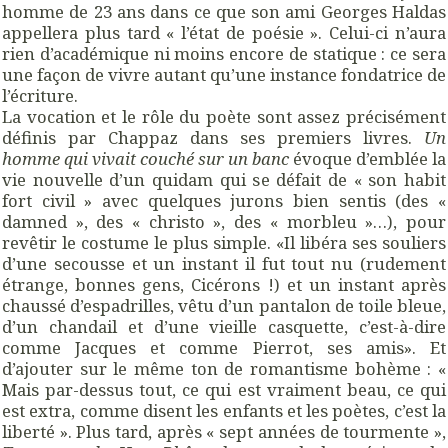
homme de 23 ans dans ce que son ami Georges Haldas
appellera plus tard « l’état de poésie ». Celui-ci n’aura
rien d’académique ni moins encore de statique : ce sera
une façon de vivre autant qu’une instance fondatrice de
l’écriture.
La vocation et le rôle du poète sont assez précisément
définis par Chappaz dans ses premiers livres.
Un
homme qui vivait couché sur un banc
évoque d’emblée la
vie nouvelle d’un quidam qui se défait de « son habit
fort civil » avec quelques jurons bien sentis (des «
damned », des « christo », des « morbleu »…), pour
revêtir le costume le plus simple. «Il libéra ses souliers
d’une secousse et un instant il fut tout nu (rudement
étrange, bonnes gens, Cicérons !) et un instant après
chaussé d’espadrilles, vêtu d’un pantalon de toile bleue,
d’un chandail et d’une vieille casquette, c’est-à-dire
comme Jacques et comme Pierrot, ses amis». Et
d’ajouter sur le même ton de romantisme bohème : «
Mais par-dessus tout, ce qui est vraiment beau, ce qui
est extra, comme disent les enfants et les poètes, c’est la
liberté ». Plus tard, après « sept années de tourmente »,