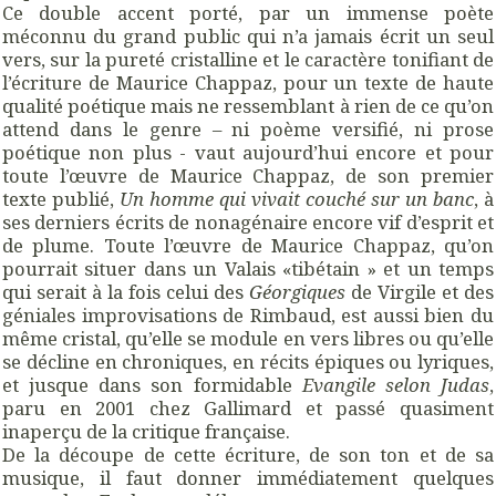
Ce double accent porté, par un immense poète
méconnu du grand public qui n’a jamais écrit un seul
vers, sur la pureté cristalline et le caractère tonifiant de
l’écriture de Maurice Chappaz, pour un texte de haute
qualité poétique mais ne ressemblant à rien de ce qu’on
attend dans le genre – ni poème versifié, ni prose
poétique non plus - vaut aujourd’hui encore et pour
toute l’œuvre de Maurice Chappaz, de son premier
texte publié,
Un homme qui vivait couché sur un banc
, à
ses derniers écrits de nonagénaire encore vif d’esprit et
de plume. Toute l’œuvre de Maurice Chappaz, qu’on
pourrait situer dans un Valais «tibétain » et un temps
qui serait à la fois celui des
Géorgiques
de Virgile et des
géniales improvisations de Rimbaud, est aussi bien du
même cristal, qu’elle se module en vers libres ou qu’elle
se décline en chroniques, en récits épiques ou lyriques,
et jusque dans son formidable
Evangile selon Judas
,
paru en 2001 chez Gallimard et passé quasiment
inaperçu de la critique française.
De la découpe de cette écriture, de son ton et de sa
musique, il faut donner immédiatement quelques