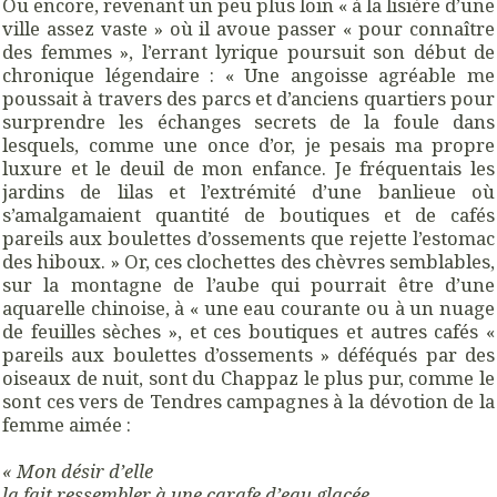
Ou encore, revenant un peu plus loin « à la lisière d’une
ville assez vaste » où il avoue passer « pour connaître
des femmes », l’errant lyrique poursuit son début de
chronique légendaire : « Une angoisse agréable me
poussait à travers des parcs et d’anciens quartiers pour
surprendre les échanges secrets de la foule dans
lesquels, comme une once d’or, je pesais ma propre
luxure et le deuil de mon enfance. Je fréquentais les
jardins de lilas et l’extrémité d’une banlieue où
s’amalgamaient quantité de boutiques et de cafés
pareils aux boulettes d’ossements que rejette l’estomac
des hiboux. » Or, ces clochettes des chèvres semblables,
sur la montagne de l’aube qui pourrait être d’une
aquarelle chinoise, à « une eau courante ou à un nuage
de feuilles sèches », et ces boutiques et autres cafés «
pareils aux boulettes d’ossements » déféqués par des
oiseaux de nuit, sont du Chappaz le plus pur, comme le
sont ces vers de Tendres campagnes à la dévotion de la
femme aimée :
« Mon désir d’elle
la fait ressembler à une carafe d’eau glacée