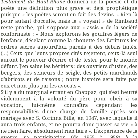
Testament du Haut-Rhône
donnera de la poésie et du
poète une définition plus grave et déjà prophétique
puisque « les poètes seront en fait des devins. » Rien là
pour autant d’occulte, mais le « voyant » de Rimbaud
reste proche, qui s’oppose aux « assis » de la société
conformiste : « Nous explorons les gouffres légers de
l’enfance, décelant comme la chouette des Ecritures les
ordres sacrés aujourd’hui pareils à des débris fanés.
(…) Ceux que leurs propres cités rejettent, ceux-là seul
auront le pouvoir d’écrire et de tester pour le monde
défunt. J’en salue les héritiers : des ouvriers d’usine, des
bergers, des semeurs de seigle, des petits marchands
d’abricots et de raisons ; notre histoire sera faite par
eux et non plus par les avocats ».
S’il y a du marginal errant en Chappaz, qui s’est heurté
violemment à la volonté du père pour obéir à sa
vocation, lui-même connaîtra cependant les
responsabilités d’une charge de famille après son
mariage avec S. Corinna Bille, en 1947, avec laquelle il
aura trois enfants, et ne pourra donc passer sa vie « à
ne rien faire, absolument rien faire ». L’expérience de la
guerre, sa participation (de 1955 à 1958) à la