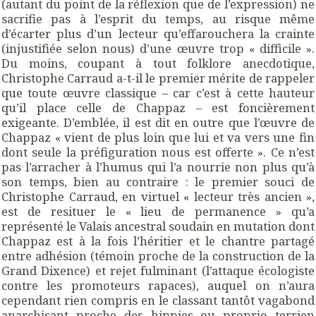
(autant du point de la réflexion que de l’expression) ne
sacrifie pas à l’esprit du temps, au risque même
d’écarter plus d’un lecteur qu’effarouchera la crainte
(injustifiée selon nous) d’une œuvre trop « difficile ».
Du moins, coupant à tout folklore anecdotique,
Christophe Carraud a-t-il le premier mérite de rappeler
que toute œuvre classique – car c’est à cette hauteur
qu’il place celle de Chappaz – est foncièrement
exigeante. D’emblée, il est dit en outre que l’œuvre de
Chappaz « vient de plus loin que lui et va vers une fin
dont seule la préfiguration nous est offerte ». Ce n’est
pas l’arracher à l’humus qui l’a nourrie non plus qu’à
son temps, bien au contraire : le premier souci de
Christophe Carraud, en virtuel « lecteur très ancien »,
est de resituer le « lieu de permanence » qu’a
représenté le Valais ancestral soudain en mutation dont
Chappaz est à la fois l’héritier et le chantre partagé
entre adhésion (témoin proche de la construction de la
Grand Dixence) et rejet fulminant (l’attaque écologiste
contre les promoteurs rapaces), auquel on n’aura
cependant rien compris en le classant tantôt vagabond
anarchisant proche des hippies ou proprio terrien