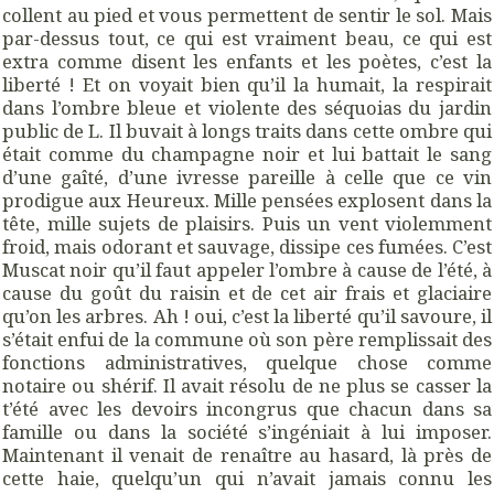
collent au pied et vous permettent de sentir le sol. Mais
par-dessus tout, ce qui est vraiment beau, ce qui est
extra comme disent les enfants et les poètes, c’est la
liberté ! Et on voyait bien qu’il la humait, la respirait
dans l’ombre bleue et violente des séquoias du jardin
public de L. Il buvait à longs traits dans cette ombre qui
était comme du champagne noir et lui battait le sang
d’une gaîté, d’une ivresse pareille à celle que ce vin
prodigue aux Heureux. Mille pensées explosent dans la
tête, mille sujets de plaisirs. Puis un vent violemment
froid, mais odorant et sauvage, dissipe ces fumées. C’est
Muscat noir qu’il faut appeler l’ombre à cause de l’été, à
cause du goût du raisin et de cet air frais et glaciaire
qu’on les arbres. Ah ! oui, c’est la liberté qu’il savoure, il
s’était enfui de la commune où son père remplissait des
fonctions administratives, quelque chose comme
notaire ou shérif. Il avait résolu de ne plus se casser la
t’été avec les devoirs incongrus que chacun dans sa
famille ou dans la société s’ingéniait à lui imposer.
Maintenant il venait de renaître au hasard, là près de
cette haie, quelqu’un qui n’avait jamais connu les