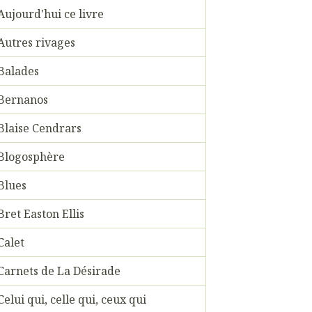
Aujourd'hui ce livre
Autres rivages
Balades
Bernanos
Blaise Cendrars
Blogosphère
Blues
Bret Easton Ellis
Calet
Carnets de La Désirade
Celui qui, celle qui, ceux qui