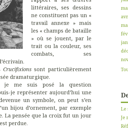
littéraires, ses dessins
ma
ne constituent pas un «
avr
travail annexe » mais
ma
les « champs de bataille
fév
» où se jouent, par le
jan
trait ou la couleur, ses
dé
combats, ses
no
d’écrivain.
es
Crucifixions
sont particulièrement
Tou
nsée dramaturgique.
je me suis posé la question
is-je représenter aujourd’hui une
De
t devenue un symbole, on peut s’en
’un bijou d’ornement, par exemple
Le 
. La pensée que la croix fut un jour
Je 
est perdue.
Réf