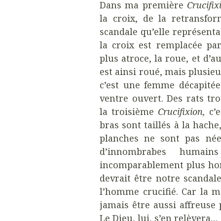
Dans ma première
Crucifix
la croix, de la retransfor
scandale qu’elle représent
la croix est remplacée pa
plus atroce, la roue, et d’
est ainsi roué, mais plusieu
c’est une femme décapitée
ventre ouvert. Des rats tr
la troisième
Crucifixion,
c’e
bras sont taillés à la hache,
planches ne sont pas née
d’innombrabes humain
incomparablement plus horr
devrait être notre scandale
l’homme crucifié. Car la mo
jamais être aussi affreus
Le Dieu, lui, s’en relèvera…