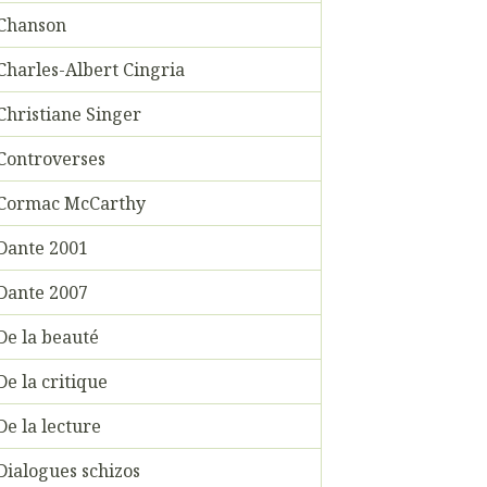
Chanson
Charles-Albert Cingria
Christiane Singer
Controverses
Cormac McCarthy
Dante 2001
Dante 2007
De la beauté
De la critique
De la lecture
Dialogues schizos