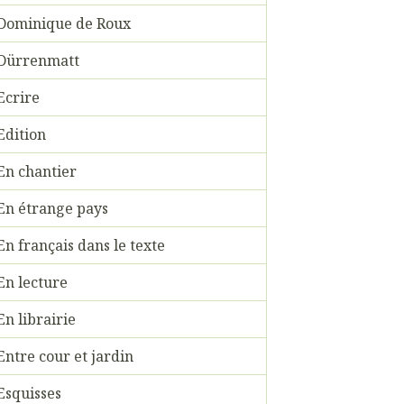
Dominique de Roux
Dürrenmatt
Ecrire
Edition
En chantier
En étrange pays
En français dans le texte
En lecture
En librairie
Entre cour et jardin
Esquisses