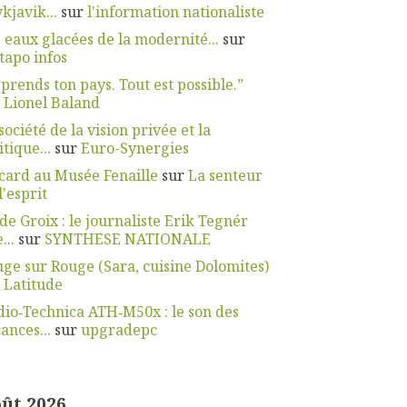
kjavik...
sur
l'information nationaliste
 eaux glacées de la modernité...
sur
apo infos
prends ton pays. Tout est possible.”
r
Lionel Baland
société de la vision privée et la
itique...
sur
Euro-Synergies
card au Musée Fenaille
sur
La senteur
l'esprit
 de Groix : le journaliste Erik Tegnér
...
sur
SYNTHESE NATIONALE
ge sur Rouge (Sara, cuisine Dolomites)
r
Latitude
io‑Technica ATH‑M50x : le son des
ances...
sur
upgradepc
ût 2026