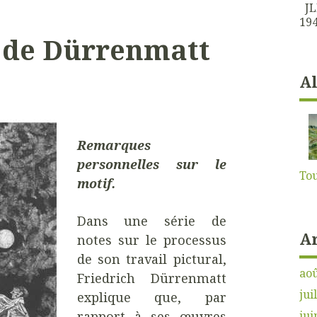
JLK
194
s de Dürrenmatt
A
Remarques
personnelles
sur le
Tou
motif.
Dans une série de
A
notes sur le processus
de son travail pictural,
aoû
Friedrich Dürrenmatt
jui
explique que, par
jui
rapport à ses œuvres