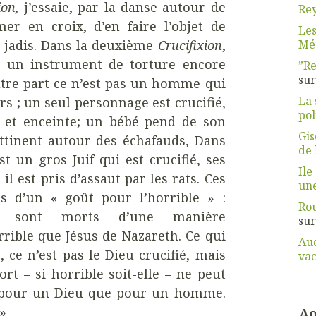
ion,
j’essaie, par la danse autour de
Rey
mer en croix, d’en faire l’objet de
Les
Mét
a jadis. Dans la deuxième
Crucifixion
,
r un instrument de torture encore
”Re
su
autre part ce n’est pas un homme qui
La 
rs ; un seul personnage est crucifié,
pol
 et enceinte; un bébé pend de son
Gis
ottinent autour des échafauds, Dans
de 
st un gros Juif qui est crucifié, ses
Ile
 il est pris d’assaut par les rats. Ces
une
s d’un « goût pour l’horrible » :
Rou
s sont morts d’une manière
su
ible que Jésus de Nazareth. Ce qui
Aud
, ce n’est pas le Dieu crucifié, mais
vac
rt – si horrible soit-elle – ne peut
e pour un Dieu que pour un homme.
 »
Ao