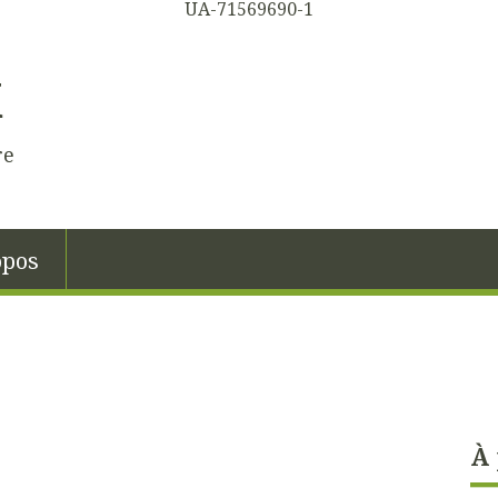
UA-71569690-1
K
re
opos
À