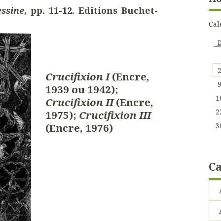
ssine
, pp. 11-12. Editions Buchet-
Cal
Crucifixion I
(Encre,
1939 ou 1942);
1
Crucifixion II
(Encre,
2
1975);
Crucifixion III
3
(Encre, 1976)
Ca