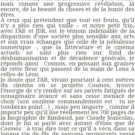
mais comme une progressive révélation, là
encore, de la beauté ds choses et de la bonté des
êtres.
À ceux qui prétendent que tout est foutu, qu’il
n’y a plus rien qui vaille – et notre petit trio,
avec l'AB et JDR, est le témoin indéniable de la
disparition d’une société plus sensible aux arts
et aux vrais échanges que celle de la nébuleuse
numérique -, que la littérature et le cinéma
actuels ne sont plus rien sur fond de
déshumanisation et de décadence générale, je
réponds ainsi : Cosmos, en pensant aux graines
de cette fleur qui passent de la main de Lena à
celles de Léon.
Je doute que l’AB, vivant pourtant à cent mètres
du cinéma où se projette Cosmos, trouve
l’énergie de s’y rendre sur ses jarrets fatigués de
nonagénaire avancé et sans cesse menacé de
choir (son onzième commandement est : tu ne
tomberas point…) , mais peu importe , comme il
importe peu qu’il lise réellement les 700 pages de
la biographie de Rimbaud, par Claude Jeancolas,
dont je lui ai parlé avec autant d’élan que de
Cosmos
: à vrai dire tout ce qu’il a vécu dans sa
longue vie de fils de paysans protestants passé