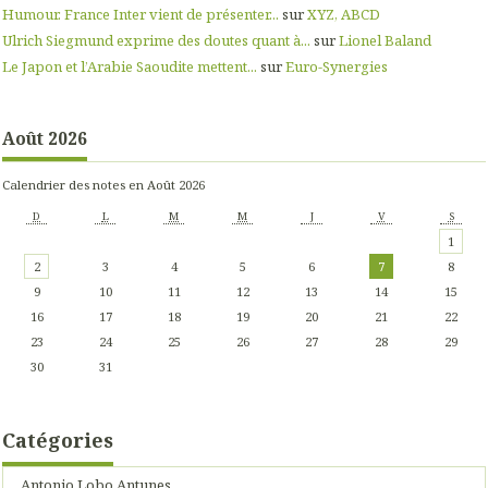
Humour. France Inter vient de présenter...
sur
XYZ, ABCD
Ulrich Siegmund exprime des doutes quant à...
sur
Lionel Baland
Le Japon et l’Arabie Saoudite mettent...
sur
Euro-Synergies
Août 2026
Calendrier des notes en Août 2026
D
L
M
M
J
V
S
1
2
3
4
5
6
7
8
9
10
11
12
13
14
15
16
17
18
19
20
21
22
23
24
25
26
27
28
29
30
31
Catégories
Antonio Lobo Antunes