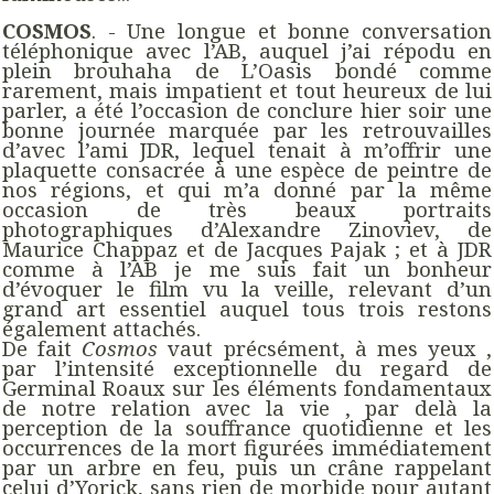
COSMOS
. - Une longue et bonne conversation
téléphonique avec l’AB, auquel j’ai répodu en
plein brouhaha de L’Oasis bondé comme
rarement, mais impatient et tout heureux de lui
parler, a été l’occasion de conclure hier soir une
bonne journée marquée par les retrouvailles
d’avec l’ami JDR, lequel tenait à m’offrir une
plaquette consacrée à une espèce de peintre de
nos régions, et qui m’a donné par la même
occasion de très beaux portraits
photographiques d’Alexandre Zinoviev, de
Maurice Chappaz et de Jacques Pajak ; et à JDR
comme à l’AB je me suis fait un bonheur
d’évoquer le film vu la veille, relevant d’un
grand art essentiel auquel tous trois restons
également attachés.
De fait
Cosmos
vaut précsément, à mes yeux ,
par l’intensité exceptionnelle du regard de
Germinal Roaux sur les éléments fondamentaux
de notre relation avec la vie , par delà la
perception de la souffrance quotidienne et les
occurrences de la mort figurées immédiatement
par un arbre en feu, puis un crâne rappelant
celui d’Yorick, sans rien de morbide pour autant