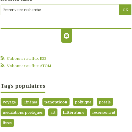
S'abonner au flux RSS
S'abonner au flux ATOM
Tags populaires
voyage
Cinéma
panopticon
politique
poésie
méditations poétiques
art
Littérature
recensement
listes