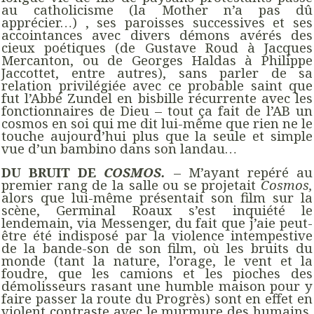
au catholicisme (la Mother n’a pas dû
apprécier…) , ses paroisses successives et ses
accointances avec divers démons avérés des
cieux poétiques (de Gustave Roud à Jacques
Mercanton, ou de Georges Haldas à Philippe
Jaccottet, entre autres), sans parler de sa
relation privilégiée avec ce probable saint que
fut l’Abbé Zundel en bisbille récurrente avec les
fonctionnaires de Dieu – tout ça fait de l’AB un
cosmos en soi qui me dit lui-même que rien ne le
touche aujourd’hui plus que la seule et simple
vue d’un bambino dans son landau…
DU BRUIT DE
COSMOS.
– M’ayant repéré au
premier rang de la salle ou se projetait
Cosmos,
alors que lui-même présentait son film sur la
scène, Germinal Roaux s’est inquiété le
lendemain, via Messenger, du fait que j’aie peut-
être été indisposé par la violence intempestive
de la bande-son de son film, où les bruits du
monde (tant la nature, l’orage, le vent et la
foudre, que les camions et les pioches des
démolisseurs rasant une humble maison pour y
faire passer la route du Progrès) sont en effet en
violent contraste avec le murmure des humains,