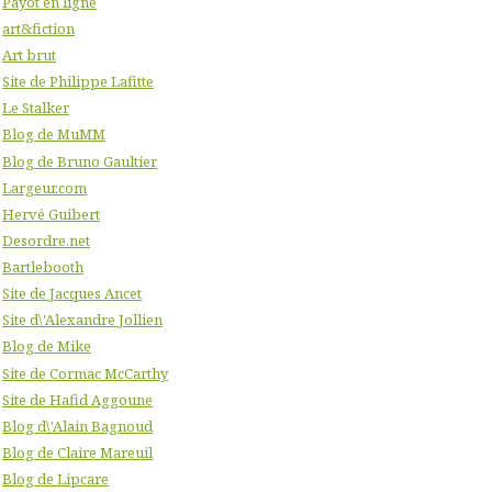
Payot en ligne
art&fiction
Art brut
Site de Philippe Lafitte
Le Stalker
Blog de MuMM
Blog de Bruno Gaultier
Largeur.com
Hervé Guibert
Desordre.net
Bartlebooth
Site de Jacques Ancet
Site d\'Alexandre Jollien
Blog de Mike
Site de Cormac McCarthy
Site de Hafid Aggoune
Blog d\'Alain Bagnoud
Blog de Claire Mareuil
Blog de Lipcare