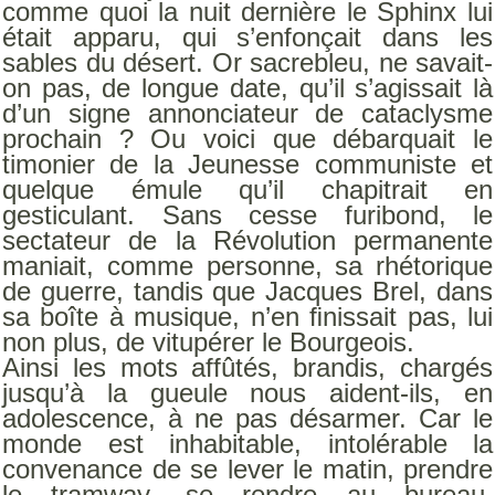
comme quoi la nuit dernière le Sphinx lui
était apparu, qui s’enfonçait dans les
sables du désert. Or sacrebleu, ne savait-
on pas, de longue date, qu’il s’agissait là
d’un signe annonciateur de cataclysme
prochain ? Ou voici que débarquait le
timonier de la Jeunesse communiste et
quelque émule qu’il chapitrait en
gesticulant. Sans cesse furibond, le
sectateur de la Révolution permanente
maniait, comme personne, sa rhétorique
de guerre, tandis que Jacques Brel, dans
sa boîte à musique, n’en ﬁnissait pas, lui
non plus, de vitupérer le Bourgeois.
Ainsi les mots affûtés, brandis, chargés
jusqu’à la gueule nous aident-ils, en
adolescence, à ne pas désarmer. Car le
monde est inhabitable, intolérable la
convenance de se lever le matin, prendre
le tramway, se rendre au bureau,