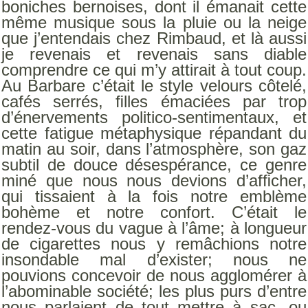
boniches bernoises, dont il émanait cette
même musique sous la pluie ou la neige
que j’entendais chez Rimbaud, et là aussi
je revenais et revenais sans diable
comprendre ce qui m’y attirait à tout coup.
Au Barbare c’était le style velours côtelé,
cafés serrés, ﬁlles émaciées par trop
d’énervements politico-sentimentaux, et
cette fatigue métaphysique répandant du
matin au soir, dans l’atmosphère, son gaz
subtil de douce désespérance, ce genre
miné que nous nous devions d’afﬁcher,
qui tissaient à la fois notre emblème
bohème et notre confort. C’était le
rendez-vous du vague à l’âme; à longueur
de cigarettes nous y remâchions notre
insondable mal d’exister; nous ne
pouvions concevoir de nous agglomérer à
l’abominable société; les plus purs d’entre
nous parlaient de tout mettre à sac, ou