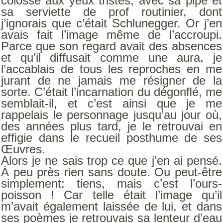
colosse aux yeux tristes, avec sa pipe et
sa serviette de prof routinier, dont
j’ignorais que c’était Schlunegger. Or j’en
avais fait l’image même de l’accroupi.
Parce que son regard avait des absences
et qu’il diffusait comme une aura, je
l’accablais de tous les reproches en me
jurant de ne jamais me résigner de la
sorte. C’était l’incarnation du dégonﬂé, me
semblait-il, et c’est ainsi que je me
rappelais le personnage jusqu’au jour où,
des années plus tard, je le retrouvai en
efﬁgie dans le recueil posthume de ses
Œuvres.
Alors je ne sais trop ce que j’en ai pensé.
À peu près rien sans doute. Ou peut-être
simplement: tiens, mais c’est l’ours-
poisson ! Car telle était l’image qu’il
m’avait également laissée de lui, et dans
ses poèmes je retrouvais sa lenteur d’eau