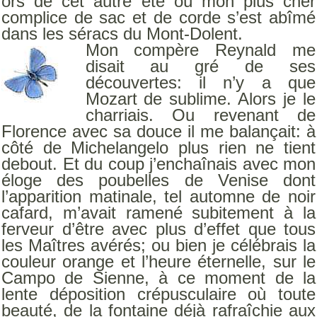
ors de cet autre été où mon plus cher
complice de sac et de corde s’est abîmé
dans les séracs du Mont-Dolent.
Mon compère Reynald me
disait au gré de ses
découvertes: il n’y a que
Mozart de sublime. Alors je le
charriais. Ou revenant de
Florence avec sa douce il me balançait: à
côté de Michelangelo plus rien ne tient
debout. Et du coup j’enchaînais avec mon
éloge des poubelles de Venise dont
l’apparition matinale, tel automne de noir
cafard, m’avait ramené subitement à la
ferveur d’être avec plus d’effet que tous
les Maîtres avérés; ou bien je célébrais la
couleur orange et l’heure éternelle, sur le
Campo de Sienne, à ce moment de la
lente déposition crépusculaire où toute
beauté, de la fontaine déjà rafraîchie aux