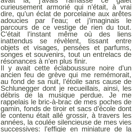
avait là, j’avais ramassé ce galet
curieusement armorié qui n’était, à vrai
dire, qu’un éclat de porcelaine aux arêtes
adoucies par l’eau; et j’imaginais le
parcours de ce vestige de rien du tout.
C’était l’instant même où des liens
inattendus se révèlent, tissant entre
objets et visages, pensées et parfums,
songes et souvenirs, tout un entrelacs de
résonances à n’en plus ﬁnir.
Il y avait cette éclaboussure noire d’un
ancien feu de grève qui me remémorait,
au fond de sa nuit, l’étoile sans cause de
Schlunegger dont je recueillais, ainsi, les
débris de la musique perdue. Je me
rappelais le bric-à-brac de mes poches de
gamin, fonds de tiroir et sacs d’école dont
le contenu était allé grossir, à travers les
années, la coulée silencieuse de mes vies
successives: l’efﬁgie en miniature de la