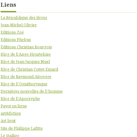
Liens
La République des livres
Jean-Michel Olivier
Editions Zoé
Editions Phebus
Editions Christian Bourgois
Blog de l\'Ange Heurtebise
Blog de Jean-Jacques Nuel
Blog de Christian Cottet-Emard
Blog de Raymond Alcovere
Blog de l\'Ornithorynque
Dernières nouvelles de l\'homme
Blog de l\'Apocryphe
Payot en ligne
art&fiction
Art brut
Site de Philippe Lafitte
Le Stalker