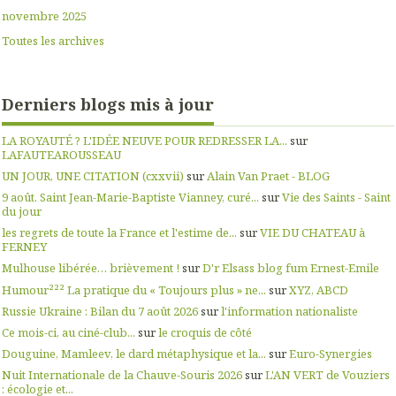
novembre 2025
Toutes les archives
Derniers blogs mis à jour
LA ROYAUTÉ ? L'IDÉE NEUVE POUR REDRESSER LA...
sur
LAFAUTEAROUSSEAU
UN JOUR, UNE CITATION (cxxvii)
sur
Alain Van Praet - BLOG
9 août. Saint Jean-Marie-Baptiste Vianney, curé...
sur
Vie des Saints - Saint
du jour
les regrets de toute la France et l'estime de...
sur
VIE DU CHATEAU à
FERNEY
Mulhouse libérée… brièvement !
sur
D'r Elsass blog fum Ernest-Emile
Humour²²² La pratique du « Toujours plus » ne...
sur
XYZ, ABCD
Russie Ukraine : Bilan du 7 août 2026
sur
l'information nationaliste
Ce mois-ci, au ciné-club...
sur
le croquis de côté
Douguine, Mamleev, le dard métaphysique et la...
sur
Euro-Synergies
Nuit Internationale de la Chauve-Souris 2026
sur
L'AN VERT de Vouziers
: écologie et...