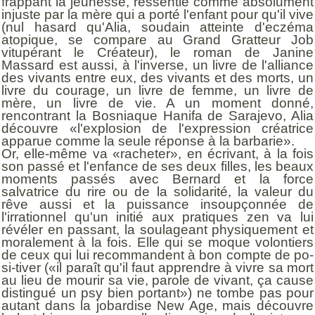
frappant la jeunesse, ressentie comme absolument
injuste par la mère qui a porté l'enfant pour qu'il vive
(nul hasard qu'Alia, soudain atteinte d'eczéma
atopique, se compare au Grand Gratteur Job
vitupérant le Créateur), le roman de Janine
Massard est aussi, à l'inverse, un livre de l'alliance
des vivants entre eux, des vivants et des morts, un
livre du courage, un livre de femme, un livre de
mère, un livre de vie. A un moment donné,
rencontrant la Bosniaque Hanifa de Sarajevo, Alia
découvre «l'explosion de l'expression créatrice
apparue comme la seule réponse à la barbarie».
Or, elle-même va «racheter», en écrivant, à la fois
son passé et l'enfance de ses deux filles, les beaux
moments passés avec Bernard et la force
salvatrice du rire ou de la solidarité, la valeur du
rêve aussi et la puissance insoupçonnée de
l'irrationnel qu'un initié aux pratiques zen va lui
révéler en passant, la soulageant physiquement et
moralement à la fois. Elle qui se moque volontiers
de ceux qui lui recommandent à bon compte de po-
si-tiver («il paraît qu'il faut apprendre à vivre sa mort
au lieu de mourir sa vie, parole de vivant, ça cause
distingué un psy bien portant») ne tombe pas pour
autant dans la jobardise New Age, mais découvre