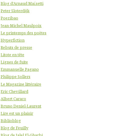
Blog d'Arnaud Maïsetti
Peter Sloterdijk
Poezibao
Jean-Michel Maulpoix
Le printemps des poètes
Hyperfiction
Rebuts de presse
Litote en tête
Lignes de fuite
Emmanuelle Pagano
Philippe Sollers
Le Magazine littéraire
Eric Chevillard
Albert Caraco
Bruno Deniel-Laurent
Lire est un plaisir
Biblioblog
Blog de Feuilly
Blog de Jalel El-Gharbi