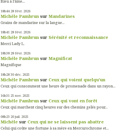
Bleu à l'âme...
18h44
28
févr. 2026
Michèle Pambrun
sur
Mandarines
Grains de mandarine sur la langue...
18h41
28
févr. 2026
Michèle Pambrun
sur
Sérénité et reconnaissance
Merci Lady L.
18h38
28
févr. 2026
Michèle Pambrun
sur
Magnificat
Magnifique
18h28
30
déc. 2025
Michèle Pambrun
sur
Ceux qui voient quelqu'un
Ceux qui consomment une heure de promenade dans un rayon...
16h31
25
nov. 2025
Michèle Pambrun
sur
Ceux qui vont en forêt
Ceux qui marchent cinq heures sur des chemins gelés pour...
08h23
20
juil. 2025
Michèle
sur
Ceux qui ne se laissent pas abattre
Celui qui coûte une fortune à sa mère en Mercurochrome et...