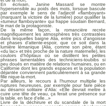
et de la mort.
En écrivain, Janine Massard se montre
hypersensible au poids des mots, lorsque bascule
par exemple le sens de l'adjectif «flamboyant»
(marquant la victoire de la lumière) pour qualifier la
«tumeur flamboyante» qui frappe soudain Bernard,
le mari de la protagoniste.
De la même façon, la romancière recrée
magnifiquement les atmosphères très contrastées
dans lesquelles baigne Alia, entre pics d'angoisse
et phases d'attente-espoir, que ce soit dans la
lumière lémanique (Alia, comme son père, étant
«du lac» et très proche de la nature maternelle), les
couloirs d'hôpitaux où se distillent les petites
phrases lamentables des techniciens-toubibs si
peu doués en matière de relations humaines, ou en
Californie dont les grands espaces et la population
déjantée conviennent particulièrement à sa grande
fille nique-la-mort.
Par ailleurs, le recours à l'humour multiplie les
ruptures heureuses, par exemple pour faire pièce
au désarroi solitaire d'Alia: «Elle devrait mettre à
cuire une tête de veau, ça ferait une présence sur
la table, en face d'elle...»
Livre de la déchirure et du scandale de la mort