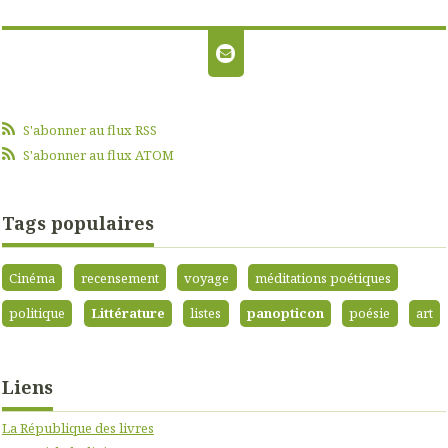
S'abonner au flux RSS
S'abonner au flux ATOM
Tags populaires
Cinéma
recensement
voyage
méditations poétiques
politique
Littérature
listes
panopticon
poésie
art
Liens
La République des livres