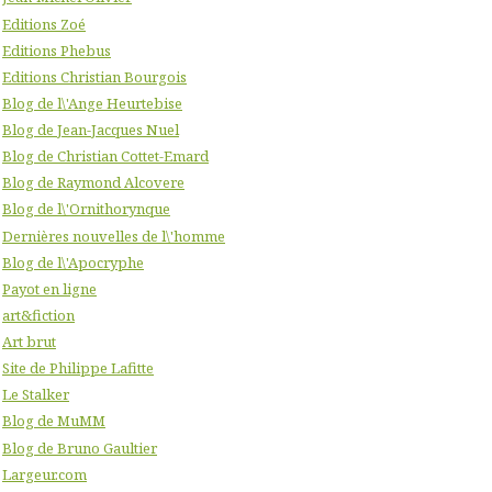
Editions Zoé
Editions Phebus
Editions Christian Bourgois
Blog de l\'Ange Heurtebise
Blog de Jean-Jacques Nuel
Blog de Christian Cottet-Emard
Blog de Raymond Alcovere
Blog de l\'Ornithorynque
Dernières nouvelles de l\'homme
Blog de l\'Apocryphe
Payot en ligne
art&fiction
Art brut
Site de Philippe Lafitte
Le Stalker
Blog de MuMM
Blog de Bruno Gaultier
Largeur.com