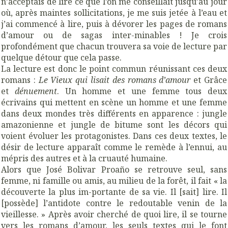
n’acceptais de lire ce que l’on me conseillait jusqu’au jour
où, après maintes sollicitations, je me suis jetée à l’eau et
j’ai commencé à lire, puis à dévorer les pages de romans
d’amour ou de sagas inter-minables ! Je crois
profondément que chacun trouvera sa voie de lecture par
quelque détour que cela passe.
La lecture est donc le point commun réunissant ces deux
romans :
Le Vieux qui lisait des romans d’amour
et Grâce
et
dénuement
. Un homme et une femme tous deux
écrivains qui mettent en scène un homme et une femme
dans deux mondes très différents en apparence : jungle
amazonienne et jungle de bitume sont les décors qui
voient évoluer les protagonistes. Dans ces deux textes, le
désir de lecture apparaît comme le remède à l’ennui, au
mépris des autres et à la cruauté humaine.
Alors que José Bolivar Proaño se retrouve seul, sans
femme, ni famille ou amis, au milieu de la forêt, il fait « la
découverte la plus im-portante de sa vie. Il [sait] lire. Il
[possède] l’antidote contre le redoutable venin de la
vieillesse. » Après avoir cherché de quoi lire, il se tourne
vers les romans d’amour, les seuls textes qui le font