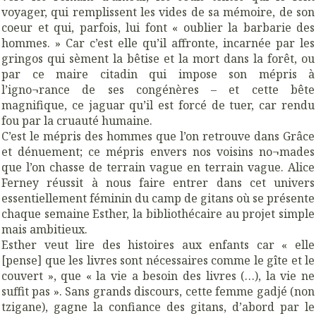
voyager, qui remplissent les vides de sa mémoire, de son
coeur et qui, parfois, lui font « oublier la barbarie des
hommes. » Car c’est elle qu’il affronte, incarnée par les
gringos qui sèment la bêtise et la mort dans la forêt, ou
par ce maire citadin qui impose son mépris à
l’igno¬rance de ses congénères – et cette bête
magnifique, ce jaguar qu’il est forcé de tuer, car rendu
fou par la cruauté humaine.
C’est le mépris des hommes que l’on retrouve dans Grâce
et dénuement; ce mépris envers nos voisins no¬mades
que l’on chasse de terrain vague en terrain vague. Alice
Ferney réussit à nous faire entrer dans cet univers
essentiellement féminin du camp de gitans où se présente
chaque semaine Esther, la bibliothécaire au projet simple
mais ambitieux.
Esther veut lire des histoires aux enfants car « elle
[pense] que les livres sont nécessaires comme le gîte et le
couvert », que « la vie a besoin des livres (…), la vie ne
suffit pas ». Sans grands discours, cette femme gadjé (non
tzigane), gagne la confiance des gitans, d’abord par le