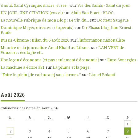
8 août. Saint Cyriaque, diacre, et ses...
sur
Vie des Saints - Saint du jour
UN JOUR, UNE CITATION (cxxvi)
sur
Alain Van Praet - BLOG
La nouvelle rubrique de mon Blog : Le vin du...
sur
Docteur Sangsue
Dominique Meyer, directeur d'opéra(s)
sur
D'r Elsass blog fum Ernest-
Emile
Russie-Ukraine : Bilan du 6 août 2026
sur
l'information nationaliste
Meurtre de la journaliste Amal Khalil au Liban...
sur
L'AN VERT de
Vouziers : écologie et...
Une leçon d’économie (et pas seulement d’économie)
sur
Euro-Synergies
La machine à écrire #31
sur
La plume et la page
”Faire le plein [de carburant] sans larmes.”
sur
Lionel Baland
Août 2026
Calendrier des notes en Août 2026
D
L
M
M
J
V
S
1
2
3
4
5
6
7
8