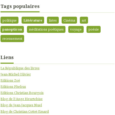
Tags populaires
politique
Littérature
listes
Cinéma
art
panopticon
méditations poétiques
voyage
poésie
recensement
Liens
La République des livres
Jean-Michel Olivier
Editions Zoé
Editions Phebus
Editions Christian Bourgois
Blog de l\'Ange Heurtebise
Blog de Jean-Jacques Nuel
Blog de Christian Cottet-Emard