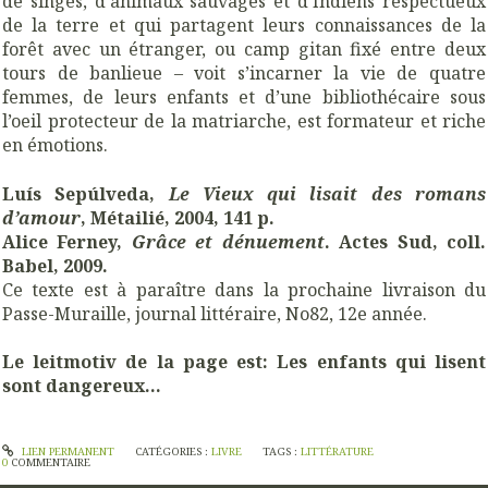
de singes, d’animaux sauvages et d’Indiens respectueux
de la terre et qui partagent leurs connaissances de la
forêt avec un étranger, ou camp gitan fixé entre deux
tours de banlieue – voit s’incarner la vie de quatre
femmes, de leurs enfants et d’une bibliothécaire sous
l’oeil protecteur de la matriarche, est formateur et riche
en émotions.
Luís Sepúlveda,
Le Vieux qui lisait des romans
d’amour
, Métailié, 2004, 141 p.
Alice Ferney,
Grâce et dénuement
. Actes Sud, coll.
Babel, 2009.
Ce texte est à paraître dans la prochaine livraison du
Passe-Muraille, journal littéraire, No82, 12e année.
Le leitmotiv de la page est: Les enfants qui lisent
sont dangereux...
LIEN PERMANENT
CATÉGORIES :
LIVRE
TAGS :
LITTÉRATURE
0
COMMENTAIRE