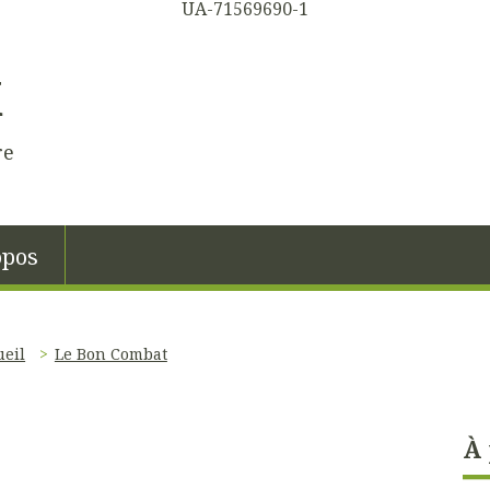
UA-71569690-1
K
re
opos
ueil
Le Bon Combat
À