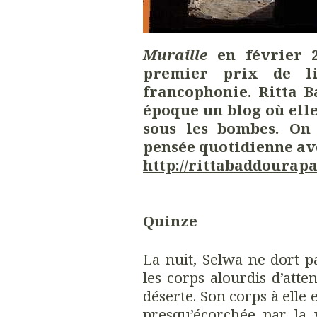
Muraille
en
février 2
premier prix de li
francophonie. Ritta B
époque un blog où elle
sous les bombes. On 
pensée quotidienne ave
http://rittabaddoura
Quinze
La nuit, Selwa ne dort p
les corps alourdis d’att
déserte. Son corps à elle 
presqu’écorchée par la 