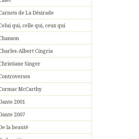
Carnets de La Désirade
Celui qui, celle qui, ceux qui
Chanson
Charles-Albert Cingria
Christiane Singer
Controverses
Cormac McCarthy
Dante 2001
Dante 2007
De la beauté