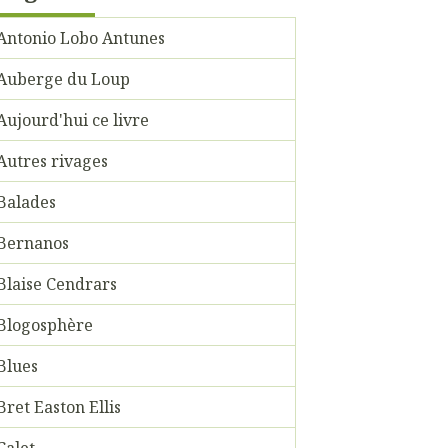
Antonio Lobo Antunes
Auberge du Loup
Aujourd'hui ce livre
Autres rivages
Balades
Bernanos
Blaise Cendrars
Blogosphère
Blues
Bret Easton Ellis
Calet