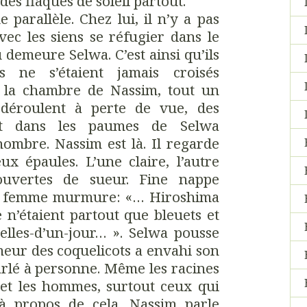
des flaques de soleil partout.
 parallèle. Chez lui, il n’y a pas
avec les siens se réfugier dans le
 demeure Selwa. C’est ainsi qu’ils
s ne s’étaient jamais croisés
s la chambre de Nassim, tout un
déroulent à perte de vue, des
sent dans les paumes de Selwa
nombre. Nassim est là. Il regarde
ux épaules. L’une claire, l’autre
uvertes de sueur. Fine nappe
e femme murmure: «… Hiroshima
e n’étaient partout que bleuets et
 belles-d’un-jour… ». Selwa pousse
meur des coquelicots a envahi son
arlé à personne. Même les racines
 et les hommes, surtout ceux qui
à propos de cela. Nassim parle