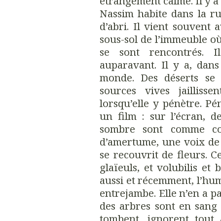
étrangement calme. Il y a 
Nassim habite dans la rue
d’abri. Il vient souvent 
sous-sol de l’immeuble où
se sont rencontrés. Il
auparavant. Il y a, dan
monde. Des déserts se 
sources vives jaillis
lorsqu’elle y pénètre. Pé
un film : sur l’écran, de
sombre sont comme co
d’amertume, une voix d
se recouvrit de fleurs. C
glaïeuls, et volubilis et
aussi et récemment, l’hu
entrejambe. Elle n’en a p
des arbres sont en sang
tombent, ignorent tout 