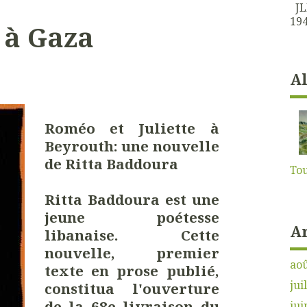
JLK
194
 à Gaza
A
Roméo et Juliette à
Beyrouth: une
nouvelle
de Ritta Baddoura
Tou
Ritta Baddoura est une
jeune poétesse
A
libanaise. Cette
nouvelle, premier
aoû
texte en prose publié,
jui
constitua l'ouverture
de la 68e livraison du
jui