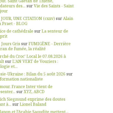
oût. Saint Gaëtan de Thiène,
dateurs des...
sur
Vie des Saints - Saint
jour
 JOUR, UNE CITATION (cxxv)
sur
Alain
 Praet - BLOG
ice de cathédrale
sur
La senteur de
sprit
 Jours Gris
sur
FUMIGÈNE - Derrière
cran de fumée, la réalité
ché du Croc' Local le 07.08.2026 à
lt
sur
L'AN VERT de Vouziers :
logie et...
sie-Ukraine : Bilan du 5 août 2026
sur
nformation nationaliste
our. France Inter vient de
senter...
sur
XYZ, ABCD
ich Siegmund exprime des doutes
nt à...
sur
Lionel Baland
Japon et l’Arabie Saoudite mettent...