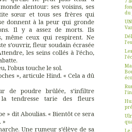
7 a
e monde alentour: ses voisins, ses
fon
du 
tite sœur et tous ses frères qui
s se donnent à la peur qui gronde
UN
Van
ns. Il y a assez de morts. Ils
s, même ceux qui respirent. Ne
Dél
l'e
uste s’ouvrir, fleur soudain écrasée
Les
ttendre, les seins collés à l’écho,
l'é
abatte.
Mar
eu, l’obus touche le sol.
Bou
roches », articule Hind. « Cela a dû
éco
Rus
r de poudre brûlée, s’infiltre
l'i
 la tendresse tarie des fleurs
Hum
pré
mbe » dit Aboulias. « Bientôt ce sera
Ulr
. »
qua
 marche. Une rumeur s’élève de sa
Le 