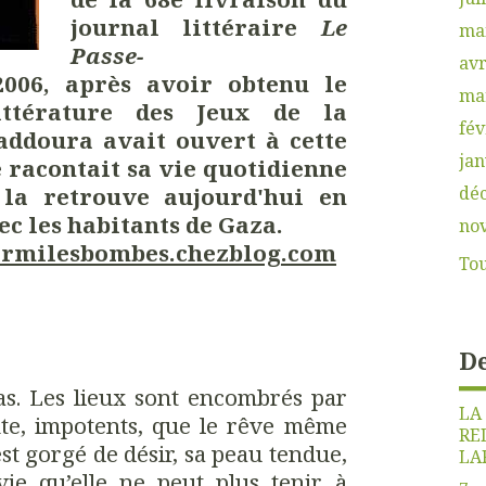
journal littéraire
Le
ma
Passe-
avr
006, après avoir obtenu le
ma
ttérature des Jeux de la
fév
addoura avait ouvert à cette
jan
 racontait sa vie quotidienne
la retrouve aujourd'hui en
dé
c les habitants de Gaza.
no
parmilesbombes.chezblog.com
Tou
De
as. Les lieux sont encombrés par
LA
ente, impotents, que le rêve même
RE
est gorgé de désir, sa peau tendue,
LA
vie qu’elle ne peut plus tenir à