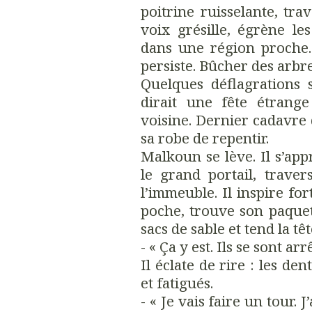
poitrine ruisselante, tra
voix grésille, égrène l
dans une région proche
persiste. Bûcher des arbr
Quelques déflagrations 
dirait une fête étrange
voisine. Dernier cadavre d
sa robe de repentir.
Malkoun se lève. Il s’app
le grand portail, traver
l’immeuble. Il inspire for
poche, trouve son paquet 
sacs de sable et tend la têt
- « ‎Ça y est. Ils se sont arr
Il éclate de rire : les de
et fatigués.
- « Je vais faire un tour. 