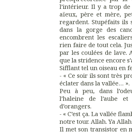
l’intérieur. Il y a trop d
aïeux, père et mère, pe
regardent. Stupéfaits il
dans la gorge des cano
encombrent les escalier
rien faire de tout cela. J
par les coulées de lave. A
que la stridence encore s’
Sifflant tel un oiseau en f
- « Ce soir ils sont très p
éclater dans la vallée… ».
Peu à peu, dans l’odeu
l’haleine de l’aube et
d’orangers.
- « C’est ça. La vallée fla
notre tour. Allah. Ya Allah
Il met son transistor en