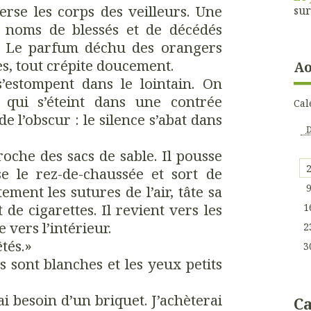
verse les corps des veilleurs. Une
su
es noms de blessés et de décédés
. Le parfum déchu des orangers
es, tout crépite doucement.
Ao
s’estompent dans le lointain. On
 qui s’éteint dans une contrée
Cal
e l’obscur : le silence s’abat dans
roche des sacs de sable. Il pousse
se le rez-de-chaussée et sort de
tement les sutures de l’air, tâte sa
de cigarettes. Il revient vers les
1
e vers l’intérieur.
2
êtés.»
3
nts sont blanches et les yeux petits
J’ai besoin d’un briquet. J’achèterai
Ca