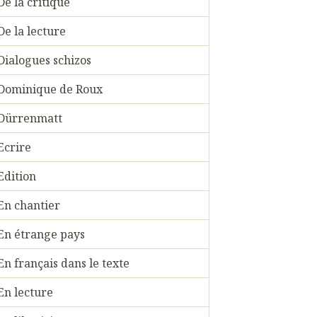
De la critique
De la lecture
Dialogues schizos
Dominique de Roux
Dürrenmatt
Ecrire
Edition
En chantier
En étrange pays
En français dans le texte
En lecture