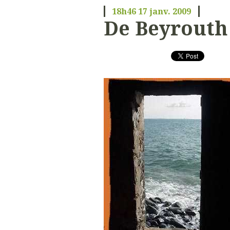
18h46
17
janv. 2009
De Beyrouth