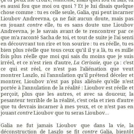
es aussi fou que moi ou quoi ? Et je lui disais quelque
chose comme : tu es celle seule, Galia, qui peut incarner
Lioubov Andreevna, ça ne fait aucun doute, mais pas
en jouant
contre
elle, tu es sans doute une Lioubov
Andreevna, je le savais avant de te rencontrer par ce
que m’a raconté Sacha de toi, et tout de suite je l’ai senti
en découvrant ton rire et ton sourire : tu es réelle, tu es
bien plus réelle que tous ceux qu’il il y a là, tu es mille
fois plus réelle que moi qui sais du moins que je suis
irréel, et ce n’est rien d’autre,
La Cerisaie
, que ça : c’est
ce qui est réel, ce n’est pas l’aliénation que veut
montrer Laszlo, ni l’annulation qu’il prétend déceler et
montrer, Lioubov n’est pas plus aliénée qu’elle n’est
portée à l’annulation de la réalité : Lioubov est réelle et
perçoit, plus que les autres, et avec sa douceur, la
pesanteur terrible de la réalité, c’est cela et rien d’autre
que tu devrais incarner à mes yeux, et ce n’est pas en
jouant
contre
Lioubov que tu seras Lioubov…
Galia ne fut jamais Lioubov que dans la vie, la
déconstruction de Laszlo se fit
contre
Galia, bientôt