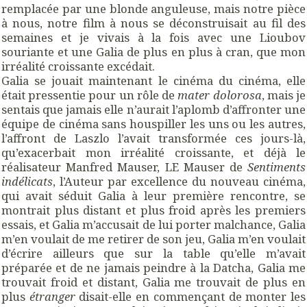
remplacée par une blonde anguleuse, mais notre pièce
à nous, notre film à nous se déconstruisait au fil des
semaines et je vivais à la fois avec une Lioubov
souriante et une Galia de plus en plus à cran, que mon
irréalité croissante excédait.
Galia se jouait maintenant le cinéma du cinéma, elle
était pressentie pour un rôle de
mater dolorosa
, mais je
sentais que jamais elle n’aurait l’aplomb d’affronter une
équipe de cinéma sans houspiller les uns ou les autres,
l’affront de Laszlo l’avait transformée ces jours-là,
qu’exacerbait mon irréalité croissante, et déjà le
réalisateur Manfred Mauser, LE Mauser de
Sentiments
indélicats
, l’Auteur par excellence du nouveau cinéma,
qui avait séduit Galia à leur première rencontre, se
montrait plus distant et plus froid après les premiers
essais, et Galia m’accusait de lui porter malchance, Galia
m’en voulait de me retirer de son jeu, Galia m’en voulait
d’écrire ailleurs que sur la table qu’elle m’avait
préparée et de ne jamais peindre à la Datcha, Galia me
trouvait froid et distant, Galia me trouvait de plus en
plus
étranger
disait-elle en commençant de monter les