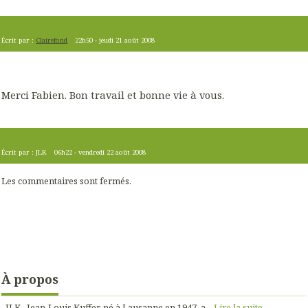
Écrit par :
Clairefond
22h50
-
jeudi 21
août 2008
Merci Fabien. Bon travail et bonne vie à vous.
Écrit par :
JLK
06h22
-
vendredi 22
août 2008
Les commentaires sont fermés.
À propos
JLK Jean-Louis Kuffer, né à Lausanne en 1947, a...
Lire la suite