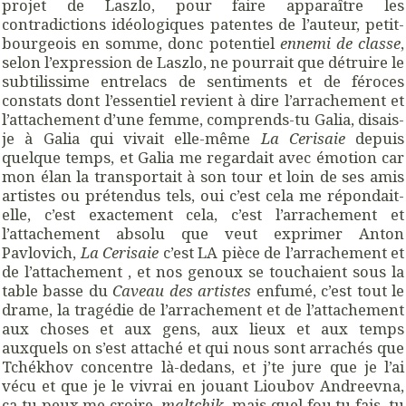
projet de Laszlo, pour faire apparaître les
contradictions idéologiques patentes de l’auteur, petit-
bourgeois en somme, donc potentiel
ennemi de classe
,
selon l’expression de Laszlo, ne pourrait que détruire le
subtilissime entrelacs de sentiments et de féroces
constats dont l’essentiel revient à dire l’arrachement et
l’attachement d’une femme, comprends-tu Galia, disais-
je à Galia qui vivait elle-même
La Cerisaie
depuis
quelque temps, et Galia me regardait avec émotion car
mon élan la transportait à son tour et loin de ses amis
artistes ou prétendus tels, oui c’est cela me répondait-
elle, c’est exactement cela, c’est l’arrachement et
l’attachement absolu que veut exprimer Anton
Pavlovich,
La Cerisaie
c’est LA pièce de l’arrachement et
de l’attachement , et nos genoux se touchaient sous la
table basse du
Caveau des artistes
enfumé, c’est tout le
drame, la tragédie de l’arrachement et de l’attachement
aux choses et aux gens, aux lieux et aux temps
auxquels on s’est attaché et qui nous sont arrachés que
Tchékhov concentre là-dedans, et j’te jure que je l’ai
vécu et que je le vivrai en jouant Lioubov Andreevna,
ça tu peux me croire,
maltchik,
mais quel fou tu fais, tu