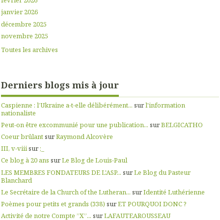
février 2026
janvier 2026
décembre 2025
novembre 2025
Toutes les archives
Derniers blogs mis à jour
Caspienne : l’Ukraine a-t-elle délibérément...
sur
l'information
nationaliste
Peut-on être excommunié pour une publication...
sur
BELGICATHO
Coeur brûlant
sur
Raymond Alcovère
III, v-viii
sur
;_
Ce blog à 20 ans
sur
Le Blog de Louis-Paul
LES MEMBRES FONDATEURS DE L'ASP...
sur
Le Blog du Pasteur
Blanchard
Le Secrétaire de la Church of the Lutheran...
sur
Identité Luthérienne
Poèmes pour petits et grands (338)
sur
ET POURQUOI DONC ?
Activité de notre Compte ”X”...
sur
LAFAUTEAROUSSEAU