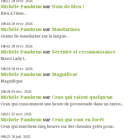
18h51
28
févr. 2026
Michèle Pambrun
sur
Nom de bleu !
Bleu à l'âme...
18h44
28
févr. 2026
Michèle Pambrun
sur
Mandarines
Grains de mandarine sur la langue...
18h41
28
févr. 2026
Michèle Pambrun
sur
Sérénité et reconnaissance
Merci Lady L.
18h38
28
févr. 2026
Michèle Pambrun
sur
Magnificat
Magnifique
18h28
30
déc. 2025
Michèle Pambrun
sur
Ceux qui voient quelqu'un
Ceux qui consomment une heure de promenade dans un rayon...
16h31
25
nov. 2025
Michèle Pambrun
sur
Ceux qui vont en forêt
Ceux qui marchent cinq heures sur des chemins gelés pour...
08h23
20
juil. 2025