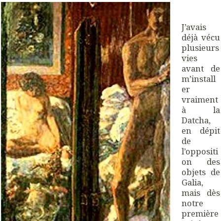
J’avais
déjà vécu
plusieurs
vies
avant de
m’install
er
vraiment
à la
Datcha,
en dépit
de
l’oppositi
on des
objets de
Galia,
mais dès
notre
première