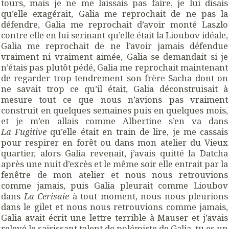
tours, mais je ne me laissais pas faire, je lui disais
qu’elle exagérait, Galia me reprochait de ne pas la
défendre, Galia me reprochait d’avoir monté Laszlo
contre elle en lui serinant qu’elle était la Lioubov idéale,
Galia me reprochait de ne l’avoir jamais défendue
vraiment ni vraiment aimée, Galia se demandait si je
n’étais pas plutôt pédé, Galia me reprochait maintenant
de regarder trop tendrement son frère Sacha dont on
ne savait trop ce qu’il était, Galia déconstruisait à
mesure tout ce que nous n’avions pas vraiment
construit en quelques semaines puis en quelques mois,
et je m’en allais comme Albertine s’en va dans
La Fugitive
qu’elle était en train de lire, je me cassais
pour respirer en forêt ou dans mon atelier du Vieux
quartier, alors Galia revenait, j’avais quitté la Datcha
après une nuit d’excès et le même soir elle entrait par la
fenêtre de mon atelier et nous nous retrouvions
comme jamais, puis Galia pleurait comme Lioubov
dans
La Cerisaie
à tout moment, nous nous pleurions
dans le gilet et nous nous retrouvions comme jamais,
Galia avait écrit une lettre terrible à Mauser et j’avais
relevé le saisissant talent de polémiste de Galia, tu es un