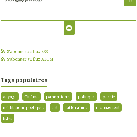
S'abonner au flux RSS
S'abonner au flux ATOM
Tags populaires
voyage
Cinéma
panopticon
politique
poésie
méditations poétiques
art
Littérature
recensement
listes