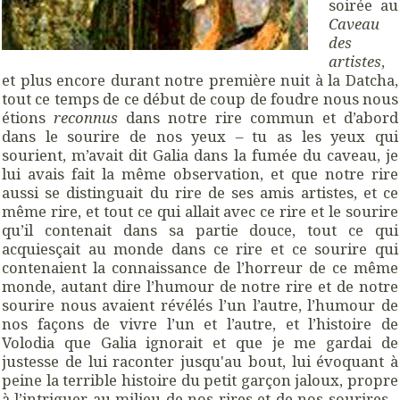
soirée au
Caveau
des
artistes
,
et plus encore durant notre première nuit à la Datcha,
tout ce temps de ce début de coup de foudre nous nous
étions
reconnus
dans notre rire commun et d’abord
dans le sourire de nos yeux – tu as les yeux qui
sourient, m’avait dit Galia dans la fumée du caveau, je
lui avais fait la même observation, et que notre rire
aussi se distinguait du rire de ses amis artistes, et ce
même rire, et tout ce qui allait avec ce rire et le sourire
qu’il contenait dans sa partie douce, tout ce qui
acquiesçait au monde dans ce rire et ce sourire qui
contenaient la connaissance de l’horreur de ce même
monde, autant dire l’humour de notre rire et de notre
sourire nous avaient révélés l’un l’autre, l’humour de
nos façons de vivre l’un et l’autre, et l’histoire de
Volodia que Galia ignorait et que je me gardai de
justesse de lui raconter jusqu'au bout, lui évoquant à
peine la terrible histoire du petit garçon jaloux, propre
à l’intriguer au milieu de nos rires et de nos sourires -