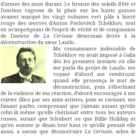
d’armes des mois durant. Le bronze des soleils d’été et
l’onction rageuse de la pluie sur les hauts gazons
avaient marqué les vingt volumes vert pâle à liseré
rouge des œuvres d’Anton Pavlovitch Tchékhov, tout
en m’imprégnant de l’esprit de vérité et de compassion
de l’auteur de
La Cerisaie
désormais livrée à la
déconstruction
du sieur Laszlo…
Ma connaissance indéniable de
Tchékhov en avait imposé à Galia
dès les premiers instants où elle
me parla du projet de Laszlo, me
voyant d’abord me rembrunir
quand elle prononça le mot de
déconstruction, puis s’éberluant
de la violence de ma réaction, d’abord encouragée à me
rejeter illico par ses amis artistes, puis se ravisant, me
faisant parler, comprenant que j’aimais autant qu’elle
celui-là même qu’elle chérissait entre tous les auteurs
russes, autant que Schubert ou que Billie Holiday, et
qu’en somme je disais tout haut ce qu’elle pensait elle
aussi, à savoir que déconstruire
La Cerisaie
, selon le