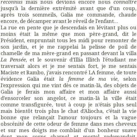
reconnus
mais nous devions encore nous
connaître
jusqu’à la dernière extrémité avant que d’un coup,
après trois sommeils, Galia me commande, chaude
encore, de décamper avant le réveil de l’enfant…
La rue en pente que je descendais en lévitant plus ou
moins était la même que mon père-grand, dit le
Président, empruntait tous les midi pour remonter de
son jardin, et je me rappelai la pelisse de poil de
chamelle de ma mère-grand en passant devant la villa
La Pensée
, et le souvenir d’Illia Illitch l’étudiant me
traversait alors et je me sentais fort, je me sentais
Maciste et Rambo, j’avais rencontré LA femme, de toute
évidence Galia était
la femme de ma vie
, selon
l’expression qui me vint dès ce matin-là, des objets de
Galia je ferais mon affaire et mon affaire aussi
d’ensorceler son angelot, ce matin-là la ville était
comme transfigurée, tout à coup je n’étais plus seul
mais bientôt trois plus le chat d’Aliocha, c’était la vie
bonne que relançait l’amour toujours et la vague
obscénité de cette odeur de femme dans mes cheveux
et sur mes doigts me comblait d’un bonheur suave
dont mon corps charnel et mortel redemandait,