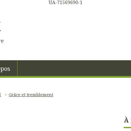
UA-71569690-1
K
re
opos
l
Grâce et tremblement
À