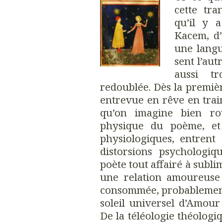
cette tra
qu’il y 
Kacem, d’
une lang
sent l’aut
aussi t
redoublée. Dès la premiè
entrevue en rêve en tra
qu’on imagine bien rou
physique du poème, et 
physiologiques, entrent
distorsions psychologiq
poète tout affairé à subli
une relation amoureuse
consommée, probablement
soleil universel d’Amou
De la téléologie théologi