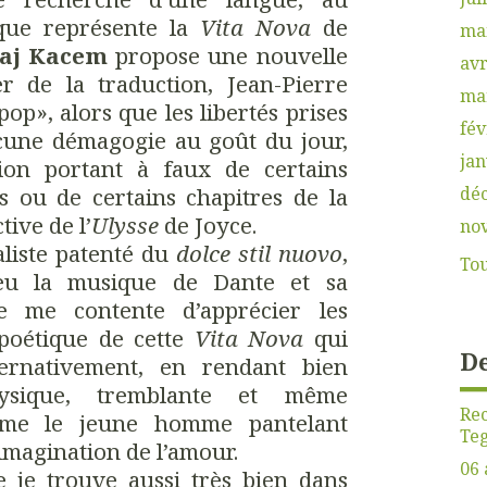
que représente la
Vita Nova
de
ma
aj Kacem
propose une nouvelle
avr
er de la traduction, Jean-Pierre
ma
pop», alors que les libertés prises
fév
ucune démagogie au goût du jour,
jan
ation portant à faux de certains
ts ou de certains chapitres de la
dé
tive de l’
Ulysse
de Joyce.
no
aliste patenté du
dolce stil nuovo
,
Tou
eu la musique de Dante et sa
e me contente d’apprécier les
e poétique de cette
Vita Nova
qui
De
ternativement, en rendant bien
physique, tremblante et même
Rec
me le jeune homme pantelant
Teg
imagination de l’amour.
06 
 je trouve aussi très bien dans