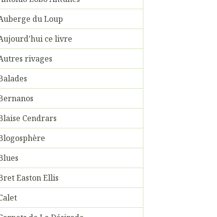
Auberge du Loup
Aujourd'hui ce livre
Autres rivages
Balades
Bernanos
Blaise Cendrars
Blogosphère
Blues
Bret Easton Ellis
Calet