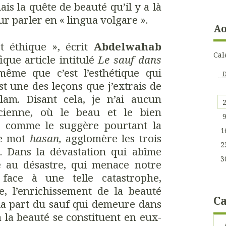
ais la quête de beauté qu’il y a là
r parler en « lingua volgare ».
Ao
st éthique », écrit
Abdelwahab
Cal
que article intitulé
Le sauf dans
ême que c’est l’esthétique qui
st une des leçons que j’extrais de
lam. Disant cela, je n’ai aucun
icienne, où le beau et le bien
, comme le suggère pourtant la
1
le mot
hasan,
agglomère les trois
2
. Dans la dévastation qui abîme
3
 au désastre, qui menace notre
face à une telle catastrophe,
de, l’enrichissement de la beauté
Ca
la part du sauf qui demeure dans
 à la beauté se constituent en eux-