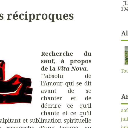
JLK
194
s réciproques
A
Recherche du
sauf, à propos
de la
Vita Nova
.
Tou
L’absolu de
l’Amour qui se dit
avant de se
A
chanter et de
décrire ce qu’il
aoû
chante et ce qu’il
jui
palpitant et sublimation spirituelle
te recherche d’une langue, au
jui