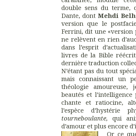
double sens du terme, 
Dante, dont
Mehdi Belh
version que le postfaci
Ferrini, dit une «version 
ne relèvent en rien d’a
dans l’esprit d’actualis
livres de la Bible réécri
dernière traduction collec
N’étant pas du tout spéci
mais connaissant un p
théologie amoureuse, j
beautés et l’intelligenc
chante et ratiocine, al
l’espèce d’hystérie 
tourneboulante,
qui ani
d’amour et plus encore d’
Or ce que