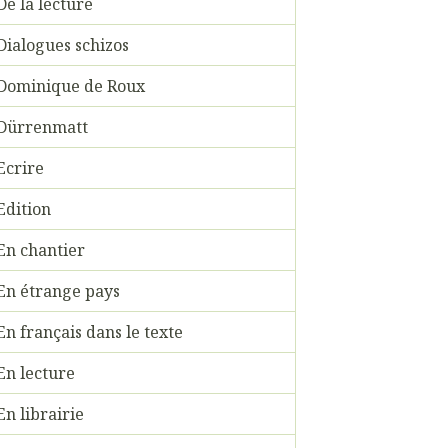
De la lecture
Dialogues schizos
Dominique de Roux
Dürrenmatt
Ecrire
Edition
En chantier
En étrange pays
En français dans le texte
En lecture
En librairie