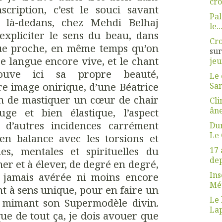
cro
nscription, c’est le souci savant
Pal
a là-dedans, chez Mehdi Belhaj
le..
expliciter le sens du beau, dans
Cro
ue proche, en même temps qu’on
su
re langue encore vive, et le chant
jeu
rouve ici sa propre beauté,
Le 
re image onirique, d’une Béatrice
Sa
in de mastiquer un cœur de chair
Cli
ân
ge et bien élastique, l’aspect
d’autres incidences carrément
Dur
Le 
 en balance avec les torsions et
ues, mentales et spirituelles du
17 
dep
mer et à élever, de degré en degré,
Ins
 jamais avérée ni moins encore
Mét
 à sens unique, pour en faire un
Le 
r mimant son Supermodèle divin.
La
que de tout ça, je dois avouer que