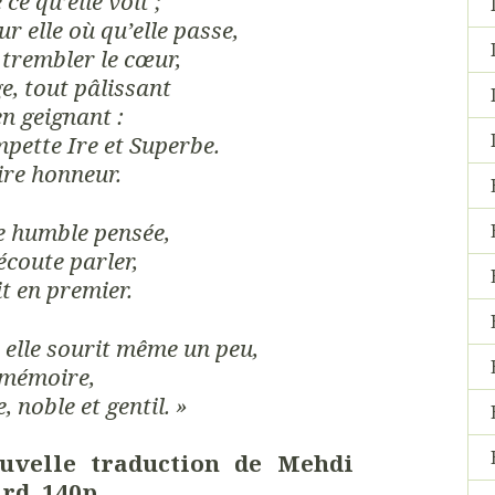
 ce qu’elle voit ;
 elle où qu’elle passe,
t trembler le cœur,
ge, tout pâlissant
en geignant :
mpette Ire et Superbe.
ire honneur.
e humble pensée,
écoute parler,
it en premier.
d elle sourit même un peu,
n mémoire,
 noble et gentil. »
uvelle traduction de Mehdi
rd, 140p.