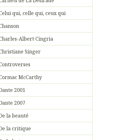
Carnets de La Désirade
Celui qui, celle qui, ceux qui
Chanson
Charles-Albert Cingria
Christiane Singer
Controverses
Cormac McCarthy
Dante 2001
Dante 2007
De la beauté
De la critique