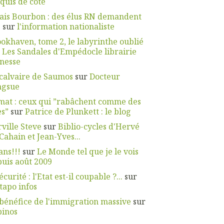
quis de côté
ais Bourbon : des élus RN demandent
.
sur
l'information nationaliste
okhaven, tome 2, le labyrinthe oublié
r
Les Sandales d'Empédocle librairie
nesse
calvaire de Saumos
sur
Docteur
ngsue
mat : ceux qui ”rabâchent comme des
es”
sur
Patrice de Plunkett : le blog
ville Steve
sur
Biblio-cycles d'Hervé
Cahain et Jean-Yves...
ans!!!
sur
Le Monde tel que je le vois
uis août 2009
écurité : l'Etat est-il coupable ?...
sur
apo infos
bénéfice de l'immigration massive
sur
pinos