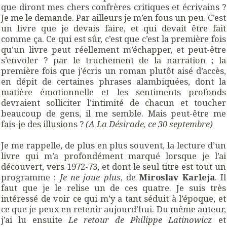
que diront mes chers confrères critiques et écrivains ?
Je me le demande. Par ailleurs je m’en fous un peu. C’est
un livre que je devais faire, et qui devait être fait
comme ça. Ce qui est sûr, c’est que c’est la première fois
qu’un livre peut réellement m’échapper, et peut-être
s’envoler ? par le truchement de la narration ; la
première fois que j’écris un roman plutôt aisé d’accès,
en dépit de certaines phrases alambiquées, dont la
matière émotionnelle et les sentiments profonds
devraient solliciter l’intimité de chacun et toucher
beaucoup de gens, il me semble. Mais peut-être me
fais-je des illusions ?
(A La Désirade, ce 30 septembre)
Je me rappelle, de plus en plus souvent, la lecture d’un
livre qui m’a profondément marqué lorsque je l’ai
découvert, vers 1972-73, et dont le seul titre est tout un
programme :
Je ne joue plus
, de
Miroslav Karleja
. Il
faut que je le relise un de ces quatre. Je suis très
intéressé de voir ce qui m’y a tant séduit à l’époque, et
ce que je peux en retenir aujourd’hui. Du même auteur,
j’ai lu ensuite
Le retour de Philippe Latinowicz
et