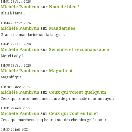
18h51
28
févr. 2026
Michèle Pambrun
sur
Nom de bleu !
Bleu à l'âme...
18h44
28
févr. 2026
Michèle Pambrun
sur
Mandarines
Grains de mandarine sur la langue...
18h41
28
févr. 2026
Michèle Pambrun
sur
Sérénité et reconnaissance
Merci Lady L.
18h38
28
févr. 2026
Michèle Pambrun
sur
Magnificat
Magnifique
18h28
30
déc. 2025
Michèle Pambrun
sur
Ceux qui voient quelqu'un
Ceux qui consomment une heure de promenade dans un rayon...
16h31
25
nov. 2025
Michèle Pambrun
sur
Ceux qui vont en forêt
Ceux qui marchent cinq heures sur des chemins gelés pour...
08h23
20
juil. 2025