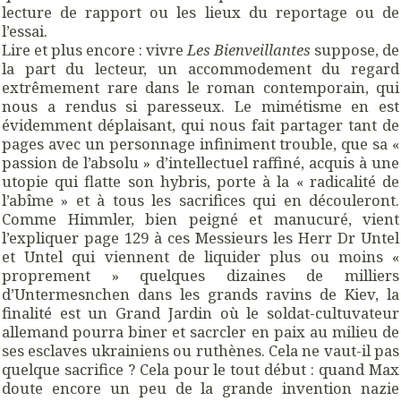
lecture de rapport ou les lieux du reportage ou de
l’essai.
Lire et plus encore : vivre
Les Bienveillantes
suppose, de
la part du lecteur, un accommodement du regard
extrêmement rare dans le roman contemporain, qui
nous a rendus si paresseux. Le mimétisme en est
évidemment déplaisant, qui nous fait partager tant de
pages avec un personnage infiniment trouble, que sa «
passion de l’absolu » d’intellectuel raffiné, acquis à une
utopie qui flatte son hybris, porte à la « radicalité de
l’abîme » et à tous les sacrifices qui en découleront.
Comme Himmler, bien peigné et manucuré, vient
l’expliquer page 129 à ces Messieurs les Herr Dr Untel
et Untel qui viennent de liquider plus ou moins «
proprement » quelques dizaines de milliers
d’Untermesnchen dans les grands ravins de Kiev, la
finalité est un Grand Jardin où le soldat-cultuvateur
allemand pourra biner et sacrcler en paix au milieu de
ses esclaves ukrainiens ou ruthènes. Cela ne vaut-il pas
quelque sacrifice ? Cela pour le tout début : quand Max
doute encore un peu de la grande invention nazie