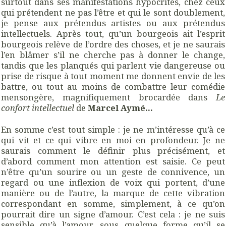
surtout dans ses manifestations hypocrites, chez ceux
qui prétendent ne pas l’être et qui le sont doublement,
je pense aux prétendus artistes ou aux prétendus
intellectuels. Après tout, qu’un bourgeois ait l’esprit
bourgeois relève de l’ordre des choses, et je ne saurais
l’en blâmer s’il ne cherche pas à donner le change,
tandis que les planqués qui parlent vie dangereuse ou
prise de risque à tout moment me donnent envie de les
battre, ou tout au moins de combattre leur comédie
mensongère, magnifiquement brocardée dans
Le
confort intellectuel
de
Marcel Aymé…
En somme c’est tout simple : je ne m’intéresse qu’à ce
qui vit et ce qui vibre en moi en profondeur. Je ne
saurais comment le définir plus précisément, et
d’abord comment mon attention est saisie. Ce peut
n’être qu’un sourire ou un geste de connivence, un
regard ou une inflexion de voix qui portent, d’une
manière ou de l’autre, la marque de cette vibration
correspondant en somme, simplement, à ce qu’on
pourrait dire un signe d’amour. C’est cela : je ne suis
sensible qu’à l’amour, sous quelque forme qu’il se