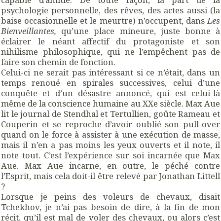
psychologie personnelle, des rêves, des actes aussi (la
baise occasionnelle et le meurtre) n’occupent, dans
Les
Bienveillantes,
qu’une place mineure, juste bonne à
éclairer le néant affectif du protagoniste et son
nihilisme philosophique, qui ne l’empêchent pas de
faire son chemin de fonction.
Celui-ci ne serait pas intéressant si ce n’était, dans un
temps renoué en spirales successives, celui d’une
conquête et d’un désastre annoncé, qui est celui-là
même de la conscience humaine au XXe siècle. Max Aue
lit le journal de Stendhal et Tertullien, goûte Rameau et
Couperin et se reproche d’avoir oublié son pull-over
quand on le force à assister à une exécution de masse,
mais il n’en a pas moins les yeux ouverts et il note, il
note tout. C’est l’expérience sur soi incarnée que Max
Aue. Max Aue incarne, en outre, le péché contre
l’Esprit, mais cela doit-il être relevé par Jonathan Littell
?
Lorsque je peins des voleurs de chevaux, disait
Tchekhov, je n’ai pas besoin de dire, à la fin de mon
récit, qu’il est mal de voler des chevaux, ou alors c’est