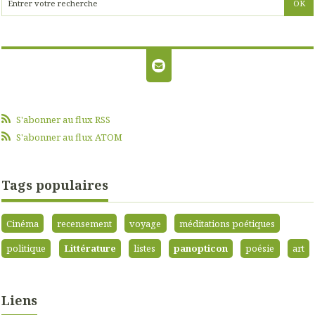
S'abonner au flux RSS
S'abonner au flux ATOM
Tags populaires
Cinéma
recensement
voyage
méditations poétiques
politique
Littérature
listes
panopticon
poésie
art
Liens