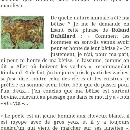
manifeste…
De quelle nature animale a été ma
bêtise ? Je me le demande en
lisant cette phrase de
Roland
Dubillard
: « Comment les
hommes en sont-ils venus avoir
peur et honte de leur bêtise ? » Or
justement, je n’ai, pour ma part,
ni peur ni honte de ma bêtise. Je l’assume, comme on
dit. « Aller où boivent les vaches », recommandait
Rimbaud. Et de fait, j’ai toujours pris le parti des vaches,
si j’ose dire, contre celui des clercs et des cuistres. Je
préfère en somme avoir l’être bête que de passer pour
l’un d’eux… J’en conclus que ma bêtise est surtout
bovine, relevant au passage que dans ce mot il y a « bon
» et « vin »…
« Le poète est un jeune homme aux cheveux blancs, il
est myope avec de gros yeux et il y a toujours
quelqu’un qui vient de marcher sur ses lunettes »,