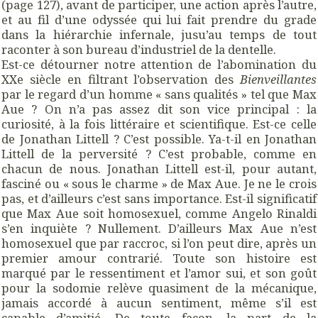
(page 127), avant de participer, une action après l’autre,
et au fil d’une odyssée qui lui fait prendre du grade
dans la hiérarchie infernale, jusu’au temps de tout
raconter à son bureau d’industriel de la dentelle.
Est-ce détourner notre attention de l’abomination du
XXe siècle en filtrant l’observation des
Bienveillantes
par le regard d’un homme « sans qualités » tel que Max
Aue ? On n’a pas assez dit son vice principal : la
curiosité, à la fois littéraire et scientifique. Est-ce celle
de Jonathan Littell ? C’est possible. Ya-t-il en Jonathan
Littell de la perversité ? C’est probable, comme en
chacun de nous. Jonathan Littell est-il, pour autant,
fasciné ou « sous le charme » de Max Aue. Je ne le crois
pas, et d’ailleurs c’est sans importance. Est-il significatif
que Max Aue soit homosexuel, comme Angelo Rinaldi
s’en inquiète ? Nullement. D’ailleurs Max Aue n’est
homosexuel que par raccroc, si l’on peut dire, après un
premier amour contrarié. Toute son histoire est
marqué par le ressentiment et l’amor sui, et son goût
pour la sodomie relève quasiment de la mécanique,
jamais accordé à aucun sentiment, même s’il est
capable d’amitié. De toute façon, la part de la