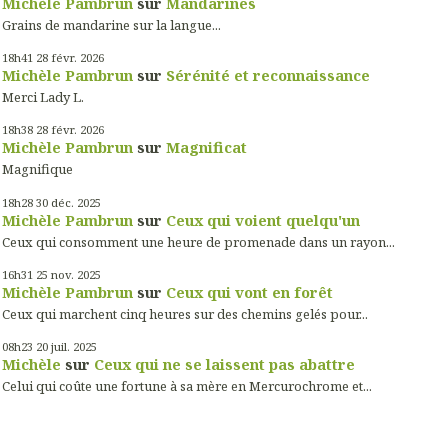
Michèle Pambrun
sur
Mandarines
Grains de mandarine sur la langue...
18h41
28
févr. 2026
Michèle Pambrun
sur
Sérénité et reconnaissance
Merci Lady L.
18h38
28
févr. 2026
Michèle Pambrun
sur
Magnificat
Magnifique
18h28
30
déc. 2025
Michèle Pambrun
sur
Ceux qui voient quelqu'un
Ceux qui consomment une heure de promenade dans un rayon...
16h31
25
nov. 2025
Michèle Pambrun
sur
Ceux qui vont en forêt
Ceux qui marchent cinq heures sur des chemins gelés pour...
08h23
20
juil. 2025
Michèle
sur
Ceux qui ne se laissent pas abattre
Celui qui coûte une fortune à sa mère en Mercurochrome et...