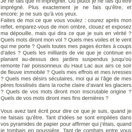
Je ne fais que m’imprégner. Ou plutôt je ne fais qu’être
imprégné. Plus exactement je ne fais qu’être, et
encore: je ne suis qu’à vos yeux.
Faites de moi ce que vous voulez : courez après mon
reflet, emparez-vous de mon ombre, clouez et exposez
ma dépouille, mais qui dira ce que je suis en vérité ?
Quels mots diront mon vol ? Quels mes voiles et le vent
qui me porte ? Quels toutes mes pages écrites à coups
d’ailes ? Quels les milliards de vie que je continue en
planant au-dessus des jardins suspendus jusqu’où
remonte l’air poissonneux du Haut Lac aux airs ce soir
de fleuve immobile ? Quels mes effrois et mes ivresses
? Quels mes désirs séculaires, moi qui ai l’âge de mes
pères fossilisés dans la roche claire d’avant les glaciers
? Quels de vos mots diront mon inscrutable origine ?
Quels de vos mots diront mes fins dernières ?
Vous avez tant écrit pour dire ce que je suis, quand je
ne faisais qu’être. Tant d’idées se sont empilées dans
vos pyramides de papier pour affirmer qui j’étais, quand
je tombais en poussière. Tant de combats entre vous