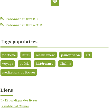
S'abonner au flux RSS
S'abonner au flux ATOM
Tags populaires
politique
listes
recensement
panopticon
art
voyage
poésie
Littérature
Cinéma
méditations poétiques
Liens
La République des livres
Jean-Michel Olivier