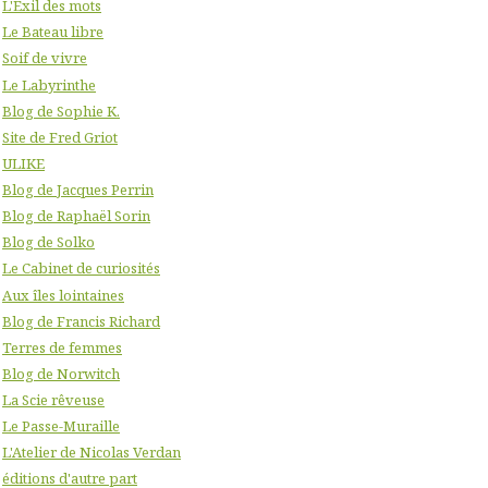
L'Exil des mots
Le Bateau libre
Soif de vivre
Le Labyrinthe
Blog de Sophie K.
Site de Fred Griot
ULIKE
Blog de Jacques Perrin
Blog de Raphaël Sorin
Blog de Solko
Le Cabinet de curiosités
Aux îles lointaines
Blog de Francis Richard
Terres de femmes
Blog de Norwitch
La Scie rêveuse
Le Passe-Muraille
L'Atelier de Nicolas Verdan
éditions d'autre part