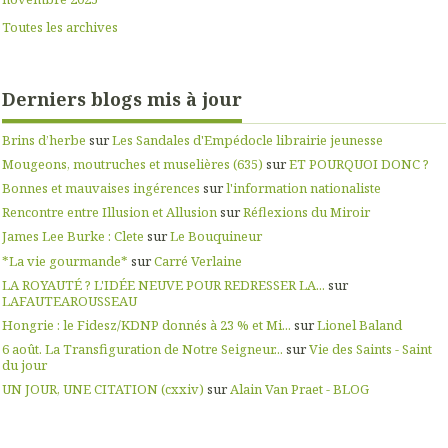
Toutes les archives
Derniers blogs mis à jour
Brins d’herbe
sur
Les Sandales d'Empédocle librairie jeunesse
Mougeons, moutruches et muselières (635)
sur
ET POURQUOI DONC ?
Bonnes et mauvaises ingérences
sur
l'information nationaliste
Rencontre entre Illusion et Allusion
sur
Réflexions du Miroir
James Lee Burke : Clete
sur
Le Bouquineur
*La vie gourmande*
sur
Carré Verlaine
LA ROYAUTÉ ? L'IDÉE NEUVE POUR REDRESSER LA...
sur
LAFAUTEAROUSSEAU
Hongrie : le Fidesz/KDNP donnés à 23 % et Mi...
sur
Lionel Baland
6 août. La Transfiguration de Notre Seigneur...
sur
Vie des Saints - Saint
du jour
UN JOUR, UNE CITATION (cxxiv)
sur
Alain Van Praet - BLOG