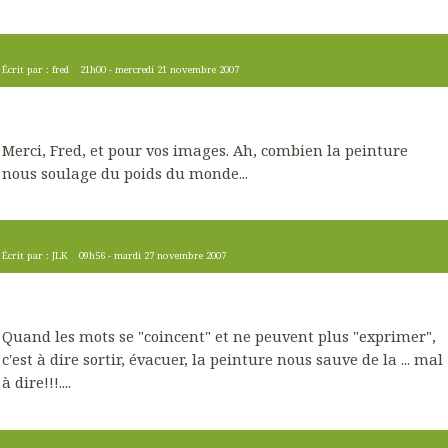
Écrit par :
fred
21h00
-
mercredi 21
novembre 2007
Merci, Fred, et pour vos images. Ah, combien la peinture
nous soulage du poids du monde...
Écrit par :
JLK
09h56
-
mardi 27
novembre 2007
Quand les mots se "coincent" et ne peuvent plus "exprimer",
c'est à dire sortir, évacuer, la peinture nous sauve de la ... mal
à dire!!!....