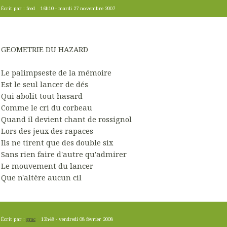
Écrit par :
fred
16h10
-
mardi 27
novembre 2007
GEOMETRIE DU HAZARD
Le palimpseste de la mémoire
Est le seul lancer de dés
Qui abolit tout hasard
Comme le cri du corbeau
Quand il devient chant de rossignol
Lors des jeux des rapaces
Ils ne tirent que des double six
Sans rien faire d'autre qu'admirer
Le mouvement du lancer
Que n'altère aucun cil
Écrit par :
gmc
13h48
-
vendredi 08
février 2008