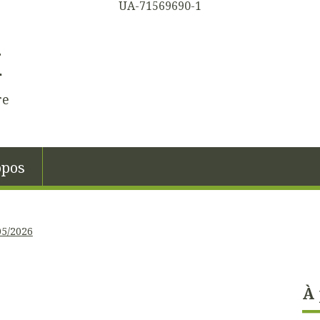
UA-71569690-1
K
re
opos
05/2026
À