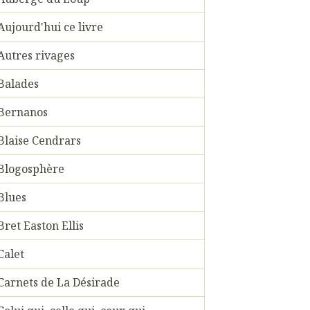
Aujourd'hui ce livre
Autres rivages
Balades
Bernanos
Blaise Cendrars
Blogosphère
Blues
Bret Easton Ellis
Calet
Carnets de La Désirade