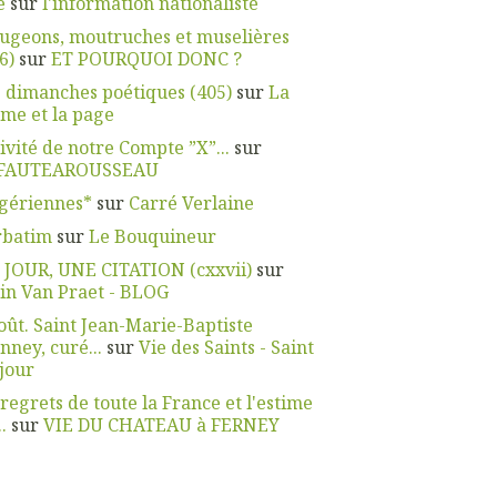
e
sur
l'information nationaliste
ugeons, moutruches et muselières
6)
sur
ET POURQUOI DONC ?
 dimanches poétiques (405)
sur
La
me et la page
ivité de notre Compte ”X”...
sur
FAUTEAROUSSEAU
gériennes*
sur
Carré Verlaine
rbatim
sur
Le Bouquineur
 JOUR, UNE CITATION (cxxvii)
sur
in Van Praet - BLOG
oût. Saint Jean-Marie-Baptiste
nney, curé...
sur
Vie des Saints - Saint
jour
 regrets de toute la France et l'estime
.
sur
VIE DU CHATEAU à FERNEY