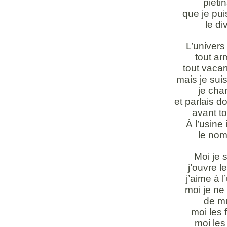
piétin
que je pu
le d
L’univers
tout ar
tout vaca
mais je sui
je cha
et parlais 
avant t
À l’usine
le no
Moi je 
j’ouvre 
j’aime à 
moi je ne
de m
moi les 
moi les