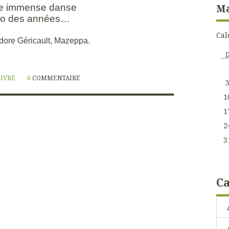
Ma
re immense danse
no des années…
Cal
dore Géricault, Mazeppa.
LIVRE
0
COMMENTAIRE
1
1
2
3
Ca