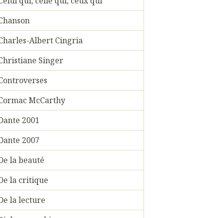
Celui qui, celle qui, ceux qui
Chanson
Charles-Albert Cingria
Christiane Singer
Controverses
Cormac McCarthy
Dante 2001
Dante 2007
De la beauté
De la critique
De la lecture