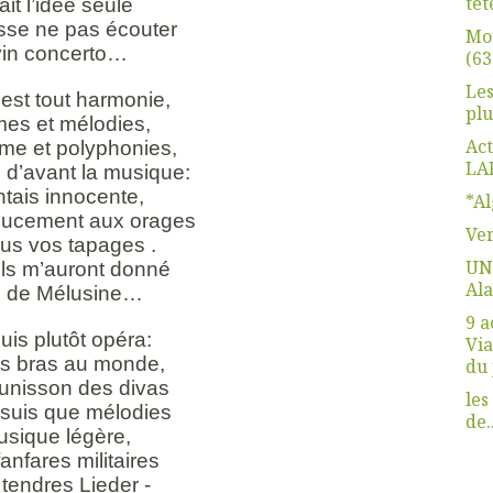
têt
ait l’idée seule
isse ne pas écouter
Mo
ivin concerto…
(63
Les
 est tout harmonie,
plu
mes et mélodies,
Act
rme et polyphonies,
LA
s d’avant la musique:
ntais innocente,
*Al
doucement aux orages
Ve
ous vos tapages .
UN
 ils m’auront donné
Ala
m de Mélusine…
9 a
suis plutôt opéra:
Via
les bras au monde,
du 
l’unisson des divas
les
 suis que mélodies
de..
usique légère,
fanfares militaires
 tendres Lieder -