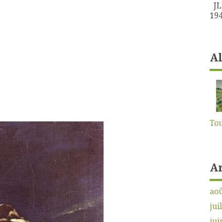
JLK
194
A
Tou
A
aoû
jui
jui