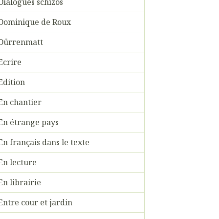
Dialogues schizos
Dominique de Roux
Dürrenmatt
Ecrire
Edition
En chantier
En étrange pays
En français dans le texte
En lecture
En librairie
Entre cour et jardin