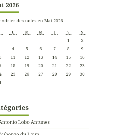
i 2026
endrier des notes en Mai 2026
D
L
M
M
J
V
S
1
2
3
4
5
6
7
8
9
0
11
12
13
14
15
16
7
18
19
20
21
22
23
4
25
26
27
28
29
30
1
tégories
Antonio Lobo Antunes
Auberge du Loup