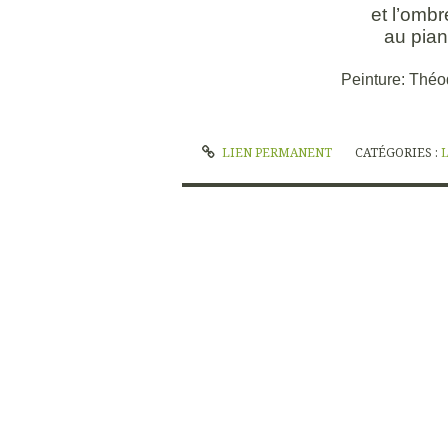
et l’omb
au pia
Peinture: Théo
LIEN PERMANENT
CATÉGORIES :