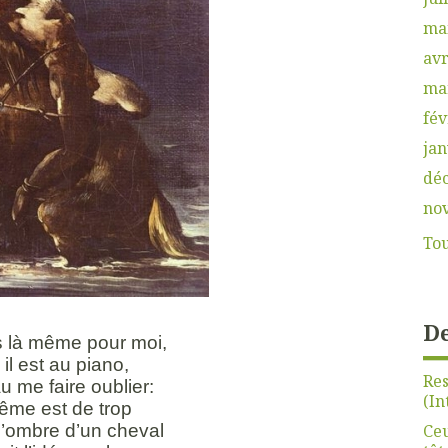
ma
avr
ma
fév
jan
dé
no
Tou
De
us là même pour moi,
il est au piano,
Re
au me faire oublier:
(In
ême est de trop
Ceu
l’ombre d’un cheval