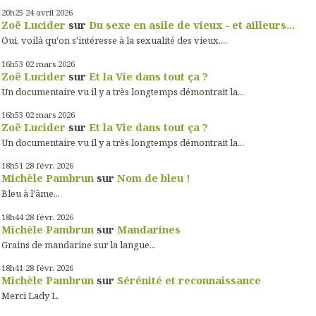
20h25
24
avril 2026
Zoë Lucider
sur
Du sexe en asile de vieux - et ailleurs...
Oui, voilà qu'on s'intéresse à la sexualité des vieux,...
16h53
02
mars 2026
Zoë Lucider
sur
Et la Vie dans tout ça ?
Un documentaire vu il y a très longtemps démontrait la...
16h53
02
mars 2026
Zoë Lucider
sur
Et la Vie dans tout ça ?
Un documentaire vu il y a très longtemps démontrait la...
18h51
28
févr. 2026
Michèle Pambrun
sur
Nom de bleu !
Bleu à l'âme...
18h44
28
févr. 2026
Michèle Pambrun
sur
Mandarines
Grains de mandarine sur la langue...
18h41
28
févr. 2026
Michèle Pambrun
sur
Sérénité et reconnaissance
Merci Lady L.