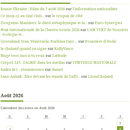
Russie Ukraine : Bilan du 7 août 2026
sur
l'information nationaliste
Ce mois-ci, au ciné-club...
sur
le croquis de côté
Douguine, Mamleev, le dard métaphysique et la...
sur
Euro-Synergies
Nuit Internationale de la Chauve-Souris 2026
sur
L'AN VERT de Vouziers
: écologie et...
Groenland, Iran, Vénézuela, Burkina Faso ...
sur
Poussière d'étoile
le chaland quand on signe
sur
KallyVasco
Nage vers moi si tu veux
sur
Latitude
Crépol, LFI : l’AGRIF dans les médias
sur
SYNTHESE NATIONALE
haiku 415 - réminiscence
sur
daniel
Saxe-Anhalt : files devant les stands de l'AfD...
sur
Lionel Baland
Août 2026
Calendrier des notes en Août 2026
D
L
M
M
J
V
S
1
2
3
4
5
6
7
8