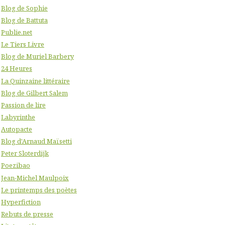
Blog de Sophie
Blog de Battuta
Publie.net
Le Tiers Livre
Blog de Muriel Barbery
24 Heures
La Quinzaine littéraire
Blog de Gilbert Salem
Passion de lire
Labyrinthe
Autopacte
Blog d'Arnaud Maïsetti
Peter Sloterdijk
Poezibao
Jean-Michel Maulpoix
Le printemps des poètes
Hyperfiction
Rebuts de presse