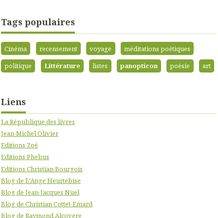
Tags populaires
Cinéma
recensement
voyage
méditations poétiques
politique
Littérature
listes
panopticon
poésie
art
Liens
La République des livres
Jean-Michel Olivier
Editions Zoé
Editions Phebus
Editions Christian Bourgois
Blog de l\'Ange Heurtebise
Blog de Jean-Jacques Nuel
Blog de Christian Cottet-Emard
Blog de Raymond Alcovere