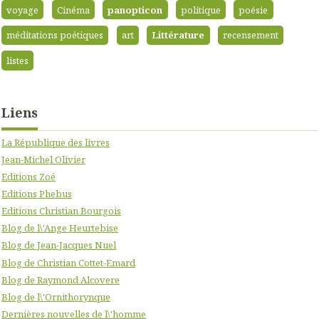
voyage
Cinéma
panopticon
politique
poésie
méditations poétiques
art
Littérature
recensement
listes
Liens
La République des livres
Jean-Michel Olivier
Editions Zoé
Editions Phebus
Editions Christian Bourgois
Blog de l\'Ange Heurtebise
Blog de Jean-Jacques Nuel
Blog de Christian Cottet-Emard
Blog de Raymond Alcovere
Blog de l\'Ornithorynque
Dernières nouvelles de l\'homme