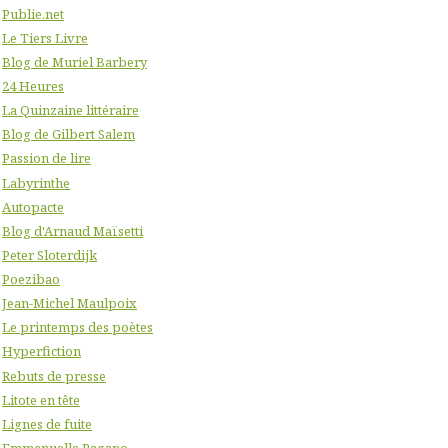
Publie.net
Le Tiers Livre
Blog de Muriel Barbery
24 Heures
La Quinzaine littéraire
Blog de Gilbert Salem
Passion de lire
Labyrinthe
Autopacte
Blog d'Arnaud Maïsetti
Peter Sloterdijk
Poezibao
Jean-Michel Maulpoix
Le printemps des poètes
Hyperfiction
Rebuts de presse
Litote en tête
Lignes de fuite
Emmanuelle Pagano