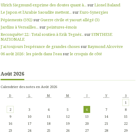
Ulrich Siegmund exprime des doutes quant à...
sur
Lionel Baland
Le Japon et l’Arabie Saoudite mettent...
sur
Euro-Synergies
Pépiements (592)
sur
Guerre civile et yaourt allégé (3)
Jardins à Versailles...
sur
peintures-émois
Reconquête! 22 : Total soutien à Erik Tegnér...
sur
SYNTHESE
NATIONALE
J’ai toujours l’espérance de grandes choses
sur
Raymond Alcovère
06 août 2026 : les pieds dans l'eau
sur
le croquis de côté
Août 2026
Calendrier des notes en Août 2026
D
L
M
M
J
V
S
1
2
3
4
5
6
7
8
9
10
11
12
13
14
15
16
17
18
19
20
21
22
23
24
25
26
27
28
29