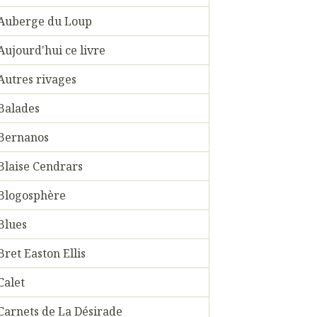
Auberge du Loup
Aujourd'hui ce livre
Autres rivages
Balades
Bernanos
Blaise Cendrars
Blogosphère
Blues
Bret Easton Ellis
Calet
Carnets de La Désirade