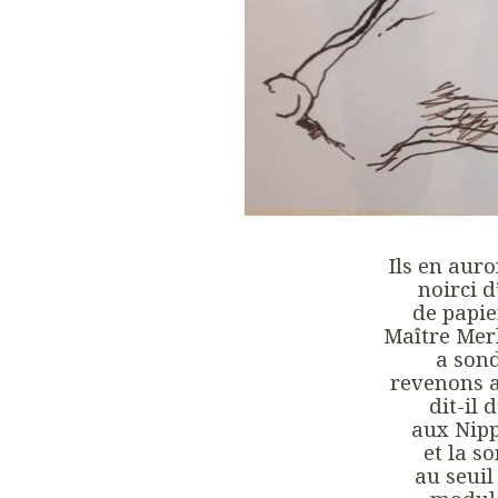
Ils en aur
noirci 
de papie
Maître Mer
a sond
revenons 
dit-il 
aux Nipp
et la s
au seuil