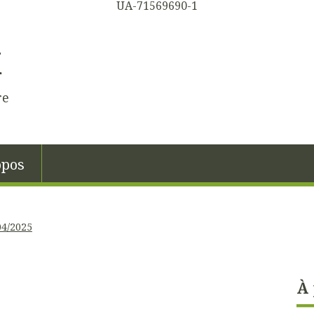
UA-71569690-1
K
re
opos
04/2025
À