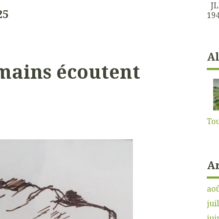
JLK
25
194
A
mains écoutent
Tou
A
aoû
jui
jui