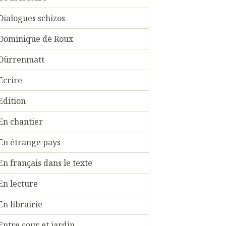
Dialogues schizos
Dominique de Roux
Dürrenmatt
Ecrire
Edition
En chantier
En étrange pays
En français dans le texte
En lecture
En librairie
Entre cour et jardin