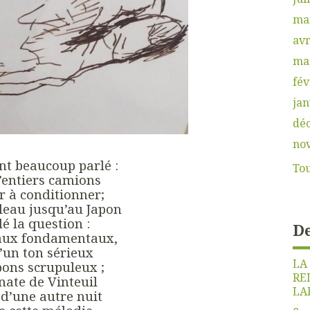
ma
avr
ma
fév
jan
dé
no
ont beaucoup parlé :
Tou
d’entiers camions
r à conditionner;
leau jusqu’au Japon
é la question :
De
aux fondamentaux,
d’un ton sérieux
LA
ons scrupuleux ;
RE
onate de Vinteuil
LA
 d’une autre nuit