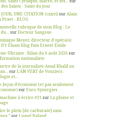
oût. Saint Cyriaque, diacre, et ses...
sur
 des Saints - Saint du jour
 JOUR, UNE CITATION (cxxvi)
sur
Alain
 Praet - BLOG
nouvelle rubrique de mon Blog : Le
 du...
sur
Docteur Sangsue
inique Meyer, directeur d'opéra(s)
r
D'r Elsass blog fum Ernest-Emile
sie-Ukraine : Bilan du 6 août 2026
sur
nformation nationaliste
rtre de la journaliste Amal Khalil au
an...
sur
L'AN VERT de Vouziers :
logie et...
 leçon d’économie (et pas seulement
économie)
sur
Euro-Synergies
machine à écrire #31
sur
La plume et
page
ire le plein [de carburant] sans
mes.”
sur
Lionel Baland