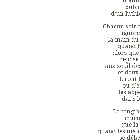
module
oubli
d’un luthi
Chacun sait 
ignore 
la main du 
quand l
alors que
repose
aux seuil de
et deux
feront 
ou d’é
les app
dans l
Le tangibl
murm
que la
quand les main
se déla