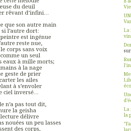
 cette mélodie
8 a
euse du deuil
Vie
er rêvant d’infini…
UN
Van
ce que son autre main
La 
si l’autre dort:
vin
peintre est ingénue
’autre reste nue,
Dom
 le corps sans voix
su
 comme un seul
Rus
s eaux à mille morts;
l'i
 mains à la nage
le geste de prier
Meu
carter les ailes
Lib
elant à s’envoler
éco
e ciel inversé…
Une
d’
e n’a pas tout dit,
La 
ure la geisha
la 
 lecture délivre
s nouées un peu lasses
”Fa
ssent des corps,
lar