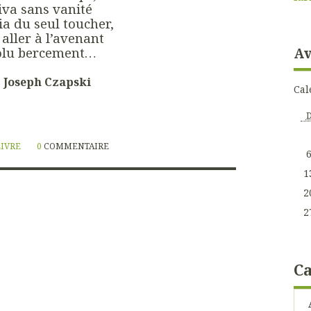
diva sans vanité
ria du seul toucher,
 aller à l’avenant
Av
solu bercement…
: Joseph Czapski
Cal
LIVRE
0
COMMENTAIRE
1
2
2
Ca